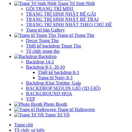
Trang Trí Sinh Nhật
GÓI TRANG TRÍ MINI
TRANG TRÍ SINH NHẬT BÉ GÁI
TRANG TRÍ SINH NHẬT BÉ TRAI
TRANG TRÍ SINH NHẬT THEO CHỦ ĐỀ
Trang trí bàn Gallery
Trang trí Trung Thu
Decor Trung Thu
Thiết kế backdrop Trung Thu
Tổ chức trung thu
Backdrop
Backdrop 14-2
Backdrop 8-3, 20-10
Thiết kế backdrop 8-3
Trang trí Ngày 8-3
Backdrop Khai Trương, Gala
BACKDROP SEQUIN GIÓ (3D GIÓ)
BACKGROUND HOA
YEP
Photo Booth
Trang trí Halloween
Trang Trí Tết
Trang chủ
Tổ chức sự kiện