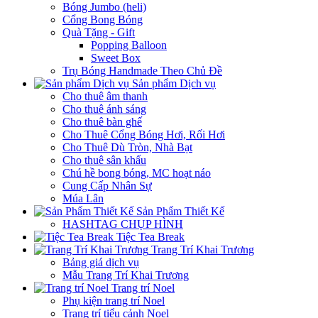
Bóng Jumbo (heli)
Cổng Bong Bóng
Quà Tặng - Gift
Popping Balloon
Sweet Box
Trụ Bóng Handmade Theo Chủ Đề
Sản phẩm Dịch vụ
Cho thuê âm thanh
Cho thuê ánh sáng
Cho thuê bàn ghế
Cho Thuê Cổng Bóng Hơi, Rối Hơi
Cho Thuê Dù Tròn, Nhà Bạt
Cho thuê sân khấu
Chú hề bong bóng, MC hoạt náo
Cung Cấp Nhân Sự
Múa Lân
Sản Phẩm Thiết Kế
HASHTAG CHỤP HÌNH
Tiệc Tea Break
Trang Trí Khai Trương
Bảng giá dịch vụ
Mẫu Trang Trí Khai Trương
Trang trí Noel
Phụ kiện trang trí Noel
Trang trí tiểu cảnh Noel