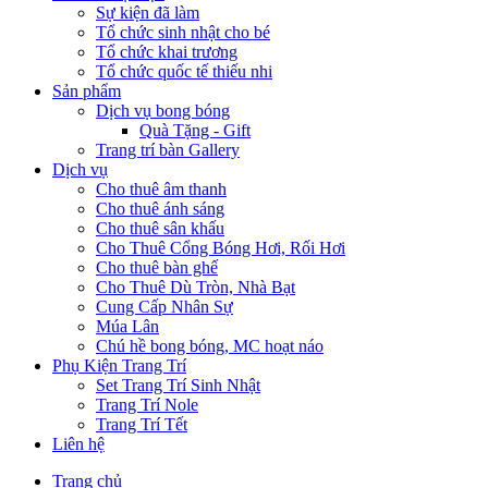
Sự kiện đã làm
Tổ chức sinh nhật cho bé
Tổ chức khai trương
Tổ chức quốc tế thiếu nhi
Sản phẩm
Dịch vụ bong bóng
Quà Tặng - Gift
Trang trí bàn Gallery
Dịch vụ
Cho thuê âm thanh
Cho thuê ánh sáng
Cho thuê sân khấu
Cho Thuê Cổng Bóng Hơi, Rối Hơi
Cho thuê bàn ghế
Cho Thuê Dù Tròn, Nhà Bạt
Cung Cấp Nhân Sự
Múa Lân
Chú hề bong bóng, MC hoạt náo
Phụ Kiện Trang Trí
Set Trang Trí Sinh Nhật
Trang Trí Nole
Trang Trí Tết
Liên hệ
Trang chủ