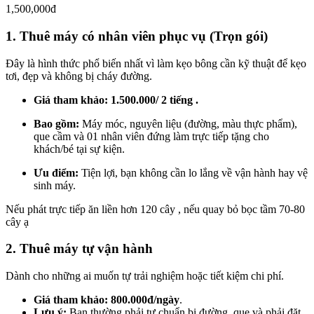
1,500,000đ
1. Thuê máy có nhân viên phục vụ (Trọn gói)
Đây là hình thức phổ biến nhất vì làm kẹo bông cần kỹ thuật để kẹo
tơi, đẹp và không bị cháy đường.
Giá tham khảo:
1.500.000/ 2 tiếng .
Bao gồm:
Máy móc, nguyên liệu (đường, màu thực phẩm),
que cầm và 01 nhân viên đứng làm trực tiếp tặng cho
khách/bé tại sự kiện.
Ưu điểm:
Tiện lợi, bạn không cần lo lắng về vận hành hay vệ
sinh máy.
Nếu phát trực tiếp ăn liền hơn 120 cây , nếu quay bỏ bọc tầm 70-80
cây ạ
2. Thuê máy tự vận hành
Dành cho những ai muốn tự trải nghiệm hoặc tiết kiệm chi phí.
Giá tham khảo:
800.000đ/ngày
.
Lưu ý:
Bạn thường phải tự chuẩn bị đường, que và phải đặt