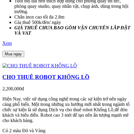
Tuổi thọ dài nên thích hợp dùng cho phòng quay tin tức,
phòng quay studio, quay nhân vật, chụp ảnh, dùng trong hội
trường.
Chân inox cao tối đa 2.8m
Gía thuê 500k/đèn/ ngày
GIÁ THUÊ CHƯA BAO GỒM VẬN CHUYỂN LẮP ĐẶT
VÀ VAT
Xem
Mua ngay
CHO THUÊ ROBOT KHỔNG LỒ
2,200,000đ
Hiện Nay, việc sử dụng công nghệ trong các sự kiện trở nên ngày
càng phổ biến. Một trong những xu hướng mới nhất trong ngành tổ
chức sự kiện là sử dụng Dịch vụ cho thuê robot Khổng Lồ
để đón
khách và biểu diễn. Robot cao 3 mét để tạo nên ấn tượng mạnh mẽ
cho khách hàng.
Có 2 màu Đỏ và Vàng