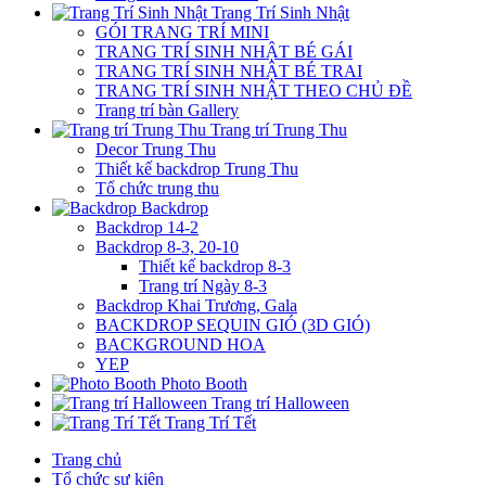
Trang Trí Sinh Nhật
GÓI TRANG TRÍ MINI
TRANG TRÍ SINH NHẬT BÉ GÁI
TRANG TRÍ SINH NHẬT BÉ TRAI
TRANG TRÍ SINH NHẬT THEO CHỦ ĐỀ
Trang trí bàn Gallery
Trang trí Trung Thu
Decor Trung Thu
Thiết kế backdrop Trung Thu
Tổ chức trung thu
Backdrop
Backdrop 14-2
Backdrop 8-3, 20-10
Thiết kế backdrop 8-3
Trang trí Ngày 8-3
Backdrop Khai Trương, Gala
BACKDROP SEQUIN GIÓ (3D GIÓ)
BACKGROUND HOA
YEP
Photo Booth
Trang trí Halloween
Trang Trí Tết
Trang chủ
Tổ chức sự kiện