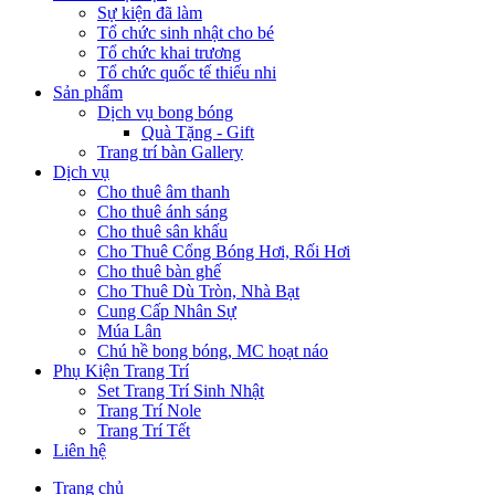
Sự kiện đã làm
Tổ chức sinh nhật cho bé
Tổ chức khai trương
Tổ chức quốc tế thiếu nhi
Sản phẩm
Dịch vụ bong bóng
Quà Tặng - Gift
Trang trí bàn Gallery
Dịch vụ
Cho thuê âm thanh
Cho thuê ánh sáng
Cho thuê sân khấu
Cho Thuê Cổng Bóng Hơi, Rối Hơi
Cho thuê bàn ghế
Cho Thuê Dù Tròn, Nhà Bạt
Cung Cấp Nhân Sự
Múa Lân
Chú hề bong bóng, MC hoạt náo
Phụ Kiện Trang Trí
Set Trang Trí Sinh Nhật
Trang Trí Nole
Trang Trí Tết
Liên hệ
Trang chủ