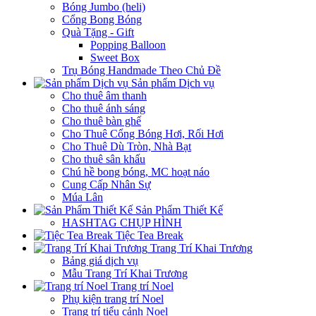
Bóng Jumbo (heli)
Cổng Bong Bóng
Quà Tặng - Gift
Popping Balloon
Sweet Box
Trụ Bóng Handmade Theo Chủ Đề
Sản phẩm Dịch vụ
Cho thuê âm thanh
Cho thuê ánh sáng
Cho thuê bàn ghế
Cho Thuê Cổng Bóng Hơi, Rối Hơi
Cho Thuê Dù Tròn, Nhà Bạt
Cho thuê sân khấu
Chú hề bong bóng, MC hoạt náo
Cung Cấp Nhân Sự
Múa Lân
Sản Phẩm Thiết Kế
HASHTAG CHỤP HÌNH
Tiệc Tea Break
Trang Trí Khai Trương
Bảng giá dịch vụ
Mẫu Trang Trí Khai Trương
Trang trí Noel
Phụ kiện trang trí Noel
Trang trí tiểu cảnh Noel