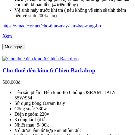
cọc một khoản tiền (4 triệu đồng).
Vệ sinh máy trước khi trả ( nếu không vệ sinh sẽ tính thêm
tiền vệ sinh 200k/ lần)
https://vinadecor.net/cho-thue-may-lam-bap-rang-bo
Xem
Mua ngay
Cho thuê đèn kino 6 Chiếu Backdrop
500,000đ
Tên sản phẩm: Đèn kino flo 6 bóng OSRAM ITALY
55W/954
Sử dụng bóng Osram Italy
Công suất: 330w
Điện nguồn: 220v
3 công tắc bật tắt
Nhiệt màu: 5400k
Vỏ được làm từ hợp kim nhôm đúc