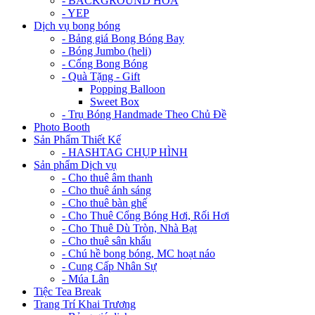
- BACKGROUND HOA
- YEP
Dịch vụ bong bóng
- Bảng giá Bong Bóng Bay
- Bóng Jumbo (heli)
- Cổng Bong Bóng
- Quà Tặng - Gift
Popping Balloon
Sweet Box
- Trụ Bóng Handmade Theo Chủ Đề
Photo Booth
Sản Phẩm Thiết Kế
- HASHTAG CHỤP HÌNH
Sản phẩm Dịch vụ
- Cho thuê âm thanh
- Cho thuê ánh sáng
- Cho thuê bàn ghế
- Cho Thuê Cổng Bóng Hơi, Rối Hơi
- Cho Thuê Dù Tròn, Nhà Bạt
- Cho thuê sân khấu
- Chú hề bong bóng, MC hoạt náo
- Cung Cấp Nhân Sự
- Múa Lân
Tiệc Tea Break
Trang Trí Khai Trương