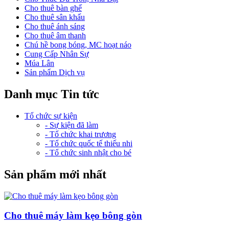
Cho thuê bàn ghế
Cho thuê sân khấu
Cho thuê ánh sáng
Cho thuê âm thanh
Chú hề bong bóng, MC hoạt náo
Cung Cấp Nhân Sự
Múa Lân
Sản phẩm Dịch vụ
Danh mục Tin tức
Tổ chức sự kiện
- Sự kiện đã làm
- Tổ chức khai trương
- Tổ chức quốc tế thiếu nhi
- Tổ chức sinh nhật cho bé
Sản phẩm mới nhất
Cho thuê máy làm kẹo bông gòn