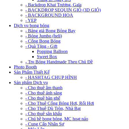
- Backdrop Khai Trương, Gala
- BACKDROP SEQUIN GIÓ (3D GIÓ)
- BACKGROUND HOA
- YEP
Dịch vụ bong bóng
- Bảng giá Bong Bóng Bay
- Bóng Jumbo (heli)
- Cổng Bong Bóng
- Quà Tặng - Gift
Popping Balloon
Sweet Box
- Trụ Bóng Handmade Theo Chủ Đề
Photo Booth
Sản Phẩm Thiết Kế
- HASHTAG CHỤP HÌNH
Sản phẩm Dịch vụ
- Cho thuê âm thanh
- Cho thuê ánh sáng
- Cho thuê bàn ghế
- Cho Thuê Cổng Bóng Hơi, Rối Hơi
- Cho Thuê Dù Tròn, Nhà Bạt
- Cho thuê sân khấu
- Chú hề bong bóng, MC hoạt náo
- Cung Cấp Nhân Sự