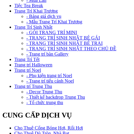
- Múa Lân
Tiệc Tea Break
Trang Trí Khai Trương
- Bảng giá dịch vụ
- Mẫu Trang Trí Khai Trương
Trang Trí Sinh Nhật
- GÓI TRANG TRÍ MINI
- TRANG TRÍ SINH NHẬT BÉ GÁI
- TRANG TRÍ SINH NHẬT BÉ TRAI
- TRANG TRÍ SINH NHẬT THEO CHỦ ĐỀ
- Trang trí bàn Gallery
Trang Trí Tết
Trang trí Halloween
Trang trí Noel
- Phụ kiện trang trí Noel
- Trang trí tiểu cảnh Noel
Trang trí Trung Thu
- Decor Trung Thu
- Thiết kế backdrop Trung Thu
- Tổ chức trung thu
CUNG CẤP DỊCH VỤ
Cho Thuê Cổng Bóng Hơi, Rối Hơi
Cho Thuê Dù Tròn, Nhà Bạt