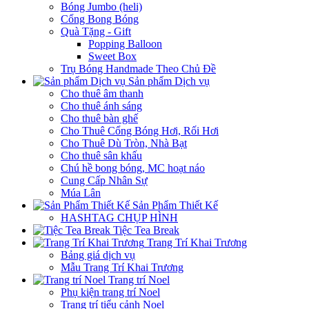
Bóng Jumbo (heli)
Cổng Bong Bóng
Quà Tặng - Gift
Popping Balloon
Sweet Box
Trụ Bóng Handmade Theo Chủ Đề
Sản phẩm Dịch vụ
Cho thuê âm thanh
Cho thuê ánh sáng
Cho thuê bàn ghế
Cho Thuê Cổng Bóng Hơi, Rối Hơi
Cho Thuê Dù Tròn, Nhà Bạt
Cho thuê sân khấu
Chú hề bong bóng, MC hoạt náo
Cung Cấp Nhân Sự
Múa Lân
Sản Phẩm Thiết Kế
HASHTAG CHỤP HÌNH
Tiệc Tea Break
Trang Trí Khai Trương
Bảng giá dịch vụ
Mẫu Trang Trí Khai Trương
Trang trí Noel
Phụ kiện trang trí Noel
Trang trí tiểu cảnh Noel