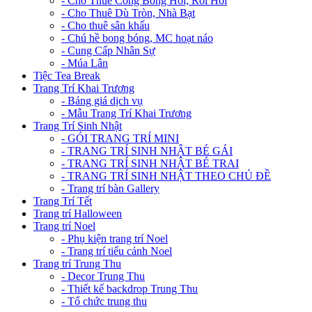
- Cho Thuê Cổng Bóng Hơi, Rối Hơi
- Cho Thuê Dù Tròn, Nhà Bạt
- Cho thuê sân khấu
- Chú hề bong bóng, MC hoạt náo
- Cung Cấp Nhân Sự
- Múa Lân
Tiệc Tea Break
Trang Trí Khai Trương
- Bảng giá dịch vụ
- Mẫu Trang Trí Khai Trương
Trang Trí Sinh Nhật
- GÓI TRANG TRÍ MINI
- TRANG TRÍ SINH NHẬT BÉ GÁI
- TRANG TRÍ SINH NHẬT BÉ TRAI
- TRANG TRÍ SINH NHẬT THEO CHỦ ĐỀ
- Trang trí bàn Gallery
Trang Trí Tết
Trang trí Halloween
Trang trí Noel
- Phụ kiện trang trí Noel
- Trang trí tiểu cảnh Noel
Trang trí Trung Thu
- Decor Trung Thu
- Thiết kế backdrop Trung Thu
- Tổ chức trung thu