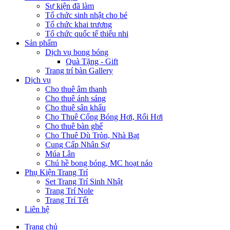
Sự kiện đã làm
Tổ chức sinh nhật cho bé
Tổ chức khai trương
Tổ chức quốc tế thiếu nhi
Sản phẩm
Dịch vụ bong bóng
Quà Tặng - Gift
Trang trí bàn Gallery
Dịch vụ
Cho thuê âm thanh
Cho thuê ánh sáng
Cho thuê sân khấu
Cho Thuê Cổng Bóng Hơi, Rối Hơi
Cho thuê bàn ghế
Cho Thuê Dù Tròn, Nhà Bạt
Cung Cấp Nhân Sự
Múa Lân
Chú hề bong bóng, MC hoạt náo
Phụ Kiện Trang Trí
Set Trang Trí Sinh Nhật
Trang Trí Nole
Trang Trí Tết
Liên hệ
Trang chủ