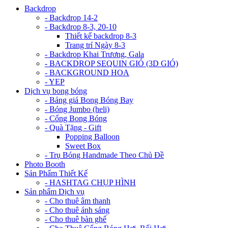
Backdrop
- Backdrop 14-2
- Backdrop 8-3, 20-10
Thiết kế backdrop 8-3
Trang trí Ngày 8-3
- Backdrop Khai Trương, Gala
- BACKDROP SEQUIN GIÓ (3D GIÓ)
- BACKGROUND HOA
- YEP
Dịch vụ bong bóng
- Bảng giá Bong Bóng Bay
- Bóng Jumbo (heli)
- Cổng Bong Bóng
- Quà Tặng - Gift
Popping Balloon
Sweet Box
- Trụ Bóng Handmade Theo Chủ Đề
Photo Booth
Sản Phẩm Thiết Kế
- HASHTAG CHỤP HÌNH
Sản phẩm Dịch vụ
- Cho thuê âm thanh
- Cho thuê ánh sáng
- Cho thuê bàn ghế