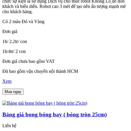
chức sự kiện là sử dụng Dịch vụ cho thuê robot Khổng Lồ
để đón
khách và biểu diễn. Robot cao 3 mét để tạo nên ấn tượng mạnh mẽ
cho khách hàng.
Có 2 màu Đỏ và Vàng
Đơn giá
1h/ 2.2tr/ con
1h/4tr/ 2 con
Đơn giá chưa bao gồm VAT
Đã bao gồm vận chuyển nội thành HCM
Xem
Mua ngay
Bảng giá bong bóng bay ( bóng tròn 25cm)
Liên hệ