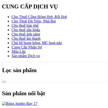
CUNG CẤP DỊCH VỤ
Cho Thuê Cổng Bóng Hơi, Rối Hơi
Cho Thuê Dù Tròn, Nhà Bạt
Cho thuê bàn ghế
Cho thuê sân khấu
Cho thuê ánh sáng
Cho thuê âm thanh
Chú hề bong bóng, MC hoạt náo
Cung Cấp Nhân Sự
Múa Lân
Sản phẩm Dịch vụ
Lọc sản phẩm
Sản phẩm nổi bật