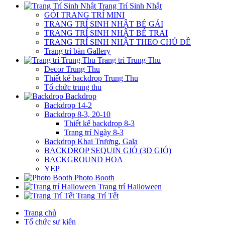
Trang Trí Sinh Nhật
GÓI TRANG TRÍ MINI
TRANG TRÍ SINH NHẬT BÉ GÁI
TRANG TRÍ SINH NHẬT BÉ TRAI
TRANG TRÍ SINH NHẬT THEO CHỦ ĐỀ
Trang trí bàn Gallery
Trang trí Trung Thu
Decor Trung Thu
Thiết kế backdrop Trung Thu
Tổ chức trung thu
Backdrop
Backdrop 14-2
Backdrop 8-3, 20-10
Thiết kế backdrop 8-3
Trang trí Ngày 8-3
Backdrop Khai Trương, Gala
BACKDROP SEQUIN GIÓ (3D GIÓ)
BACKGROUND HOA
YEP
Photo Booth
Trang trí Halloween
Trang Trí Tết
Trang chủ
Tổ chức sự kiện