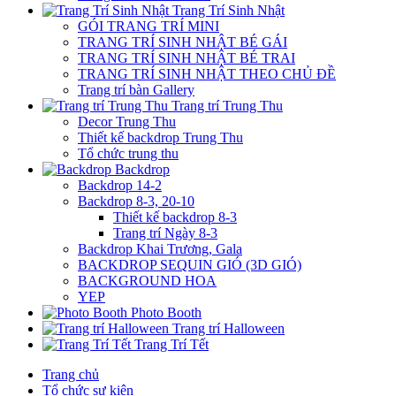
Trang Trí Sinh Nhật
GÓI TRANG TRÍ MINI
TRANG TRÍ SINH NHẬT BÉ GÁI
TRANG TRÍ SINH NHẬT BÉ TRAI
TRANG TRÍ SINH NHẬT THEO CHỦ ĐỀ
Trang trí bàn Gallery
Trang trí Trung Thu
Decor Trung Thu
Thiết kế backdrop Trung Thu
Tổ chức trung thu
Backdrop
Backdrop 14-2
Backdrop 8-3, 20-10
Thiết kế backdrop 8-3
Trang trí Ngày 8-3
Backdrop Khai Trương, Gala
BACKDROP SEQUIN GIÓ (3D GIÓ)
BACKGROUND HOA
YEP
Photo Booth
Trang trí Halloween
Trang Trí Tết
Trang chủ
Tổ chức sự kiện