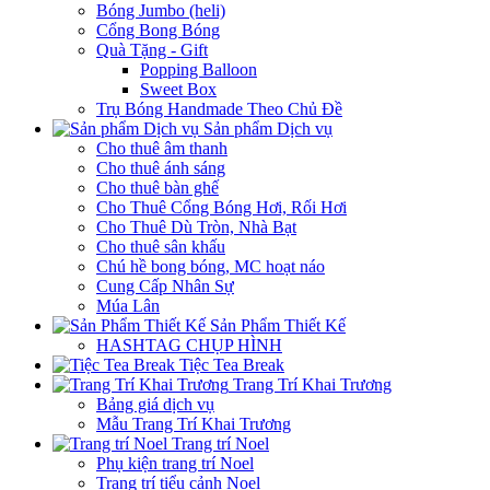
Bóng Jumbo (heli)
Cổng Bong Bóng
Quà Tặng - Gift
Popping Balloon
Sweet Box
Trụ Bóng Handmade Theo Chủ Đề
Sản phẩm Dịch vụ
Cho thuê âm thanh
Cho thuê ánh sáng
Cho thuê bàn ghế
Cho Thuê Cổng Bóng Hơi, Rối Hơi
Cho Thuê Dù Tròn, Nhà Bạt
Cho thuê sân khấu
Chú hề bong bóng, MC hoạt náo
Cung Cấp Nhân Sự
Múa Lân
Sản Phẩm Thiết Kế
HASHTAG CHỤP HÌNH
Tiệc Tea Break
Trang Trí Khai Trương
Bảng giá dịch vụ
Mẫu Trang Trí Khai Trương
Trang trí Noel
Phụ kiện trang trí Noel
Trang trí tiểu cảnh Noel