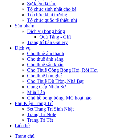
Sự kiện đã làm
Tổ chức sinh nhật cho bé
Tổ chức khai trương
Tổ chức quốc tế thiếu nhi
Sản phẩm
Dịch vụ bong bóng
Quà Tặng - Gift
Trang trí bàn Gallery
Dịch vụ
Cho thuê âm thanh
Cho thuê ánh sáng
Cho thuê sân khấu
Cho Thuê Cổng Bóng Hơi, Rối Hơi
Cho thuê bàn ghế
Cho Thuê Dù Tròn, Nhà Bạt
Cung Cấp Nhân Sự
Múa Lân
Chú hề bong bóng, MC hoạt náo
Phụ Kiện Trang Trí
Set Trang Trí Sinh Nhật
Trang Trí Nole
Trang Trí Tết
Liên hệ
Trang chủ