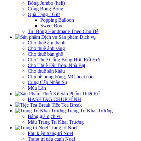
Bóng Jumbo (heli)
Cổng Bong Bóng
Quà Tặng - Gift
Popping Balloon
Sweet Box
Trụ Bóng Handmade Theo Chủ Đề
Sản phẩm Dịch vụ
Cho thuê âm thanh
Cho thuê ánh sáng
Cho thuê bàn ghế
Cho Thuê Cổng Bóng Hơi, Rối Hơi
Cho Thuê Dù Tròn, Nhà Bạt
Cho thuê sân khấu
Chú hề bong bóng, MC hoạt náo
Cung Cấp Nhân Sự
Múa Lân
Sản Phẩm Thiết Kế
HASHTAG CHỤP HÌNH
Tiệc Tea Break
Trang Trí Khai Trương
Bảng giá dịch vụ
Mẫu Trang Trí Khai Trương
Trang trí Noel
Phụ kiện trang trí Noel
Trang trí tiểu cảnh Noel