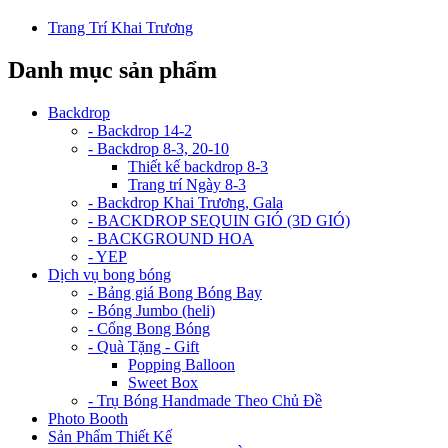
Trang Trí Khai Trương
Danh mục sản phẩm
Backdrop
- Backdrop 14-2
- Backdrop 8-3, 20-10
Thiết kế backdrop 8-3
Trang trí Ngày 8-3
- Backdrop Khai Trương, Gala
- BACKDROP SEQUIN GIÓ (3D GIÓ)
- BACKGROUND HOA
- YEP
Dịch vụ bong bóng
- Bảng giá Bong Bóng Bay
- Bóng Jumbo (heli)
- Cổng Bong Bóng
- Quà Tặng - Gift
Popping Balloon
Sweet Box
- Trụ Bóng Handmade Theo Chủ Đề
Photo Booth
Sản Phẩm Thiết Kế