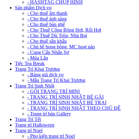
- HASHTAG CHỤP HÌNH
Sản phẩm Dịch vụ
- Cho thuê âm thanh
- Cho thuê ánh sáng
- Cho thuê bàn ghế
- Cho Thuê Cổng Bóng Hơi, Rối Hơi
- Cho Thuê Dù Tròn, Nhà Bạt
- Cho thuê sân khấu
- Chú hề bong bóng, MC hoạt náo
- Cung Cấp Nhân Sự
- Múa Lân
Tiệc Tea Break
Trang Trí Khai Trương
- Bảng giá dịch vụ
- Mẫu Trang Trí Khai Trương
Trang Trí Sinh Nhật
- GÓI TRANG TRÍ MINI
- TRANG TRÍ SINH NHẬT BÉ GÁI
- TRANG TRÍ SINH NHẬT BÉ TRAI
- TRANG TRÍ SINH NHẬT THEO CHỦ ĐỀ
- Trang trí bàn Gallery
Trang Trí Tết
Trang trí Halloween
Trang trí Noel
- Phụ kiện trang trí Noel