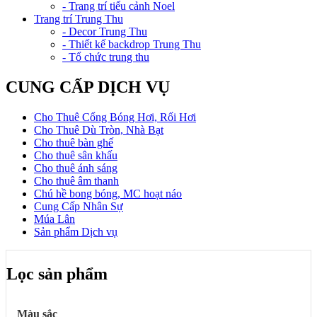
- Trang trí tiểu cảnh Noel
Trang trí Trung Thu
- Decor Trung Thu
- Thiết kế backdrop Trung Thu
- Tổ chức trung thu
CUNG CẤP DỊCH VỤ
Cho Thuê Cổng Bóng Hơi, Rối Hơi
Cho Thuê Dù Tròn, Nhà Bạt
Cho thuê bàn ghế
Cho thuê sân khấu
Cho thuê ánh sáng
Cho thuê âm thanh
Chú hề bong bóng, MC hoạt náo
Cung Cấp Nhân Sự
Múa Lân
Sản phẩm Dịch vụ
Lọc sản phẩm
Màu sắc