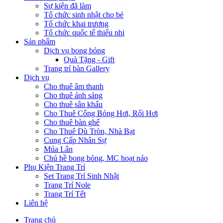
Sự kiện đã làm
Tổ chức sinh nhật cho bé
Tổ chức khai trương
Tổ chức quốc tế thiếu nhi
Sản phẩm
Dịch vụ bong bóng
Quà Tặng - Gift
Trang trí bàn Gallery
Dịch vụ
Cho thuê âm thanh
Cho thuê ánh sáng
Cho thuê sân khấu
Cho Thuê Cổng Bóng Hơi, Rối Hơi
Cho thuê bàn ghế
Cho Thuê Dù Tròn, Nhà Bạt
Cung Cấp Nhân Sự
Múa Lân
Chú hề bong bóng, MC hoạt náo
Phụ Kiện Trang Trí
Set Trang Trí Sinh Nhật
Trang Trí Nole
Trang Trí Tết
Liên hệ
Trang chủ