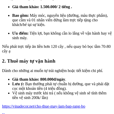
Giá tham khảo:
1.500.000/ 2 tiếng .
Bao gồm:
Máy móc, nguyên liệu (đường, màu thực phẩm),
que cầm và 01 nhân viên đứng làm trực tiếp tặng cho
khách/bé tại sự kiện.
Ưu điểm:
Tiện lợi, bạn không cần lo lắng về vận hành hay vệ
sinh máy.
Nếu phát trực tiếp ăn liền hơn 120 cây , nếu quay bỏ bọc tầm 70-80
cây ạ
2. Thuê máy tự vận hành
Dành cho những ai muốn tự trải nghiệm hoặc tiết kiệm chi phí.
Giá tham khảo:
800.000đ/ngày
.
Lưu ý:
Bạn thường phải tự chuẩn bị đường, que và phải đặt
cọc một khoản tiền (4 triệu đồng).
Vệ sinh máy trước khi trả ( nếu không vệ sinh sẽ tính thêm
tiền vệ sinh 200k/ lần)
https://vinadecor.net/cho-thue-may-lam-bap-rang-bo