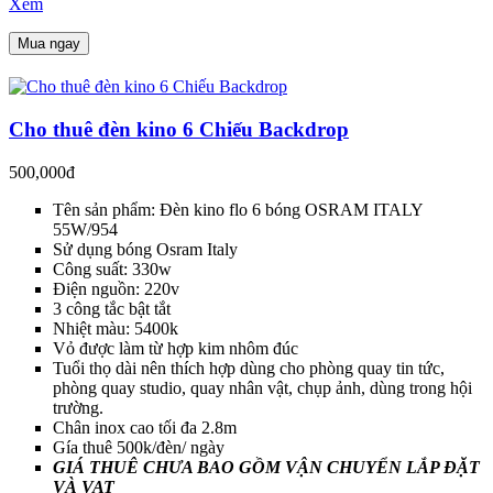
Xem
Mua ngay
Cho thuê đèn kino 6 Chiếu Backdrop
500,000đ
Tên sản phẩm: Đèn kino flo 6 bóng OSRAM ITALY
55W/954
Sử dụng bóng Osram Italy
Công suất: 330w
Điện nguồn: 220v
3 công tắc bật tắt
Nhiệt màu: 5400k
Vỏ được làm từ hợp kim nhôm đúc
Tuổi thọ dài nên thích hợp dùng cho phòng quay tin tức,
phòng quay studio, quay nhân vật, chụp ảnh, dùng trong hội
trường.
Chân inox cao tối đa 2.8m
Gía thuê 500k/đèn/ ngày
GIÁ THUÊ CHƯA BAO GỒM VẬN CHUYỂN LẮP ĐẶT
VÀ VAT