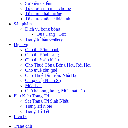
Sự kiện đã làm
Tổ chức sinh nhật cho bé
Tổ chức khai trương
Tổ chức quốc tế thiếu nhi
Sản phẩm
Dịch vụ bong bóng
Quà Tặng - Gift
Trang trí bàn Gallery
Dịch vụ
Cho thuê âm thanh
Cho thuê ánh sáng
Cho thuê sân khấu
Cho Thuê Cổng Bóng Hơi, Rối Hơi
Cho thuê bàn ghế
Cho Thuê Dù Tròn, Nhà Bạt
Cung Cấp Nhân Sự
Múa Lân
Chú hề bong bóng, MC hoạt náo
Phụ Kiện Trang Trí
Set Trang Trí Sinh Nhật
Trang Trí Nole
Trang Trí Tết
Liên hệ
Trang chủ