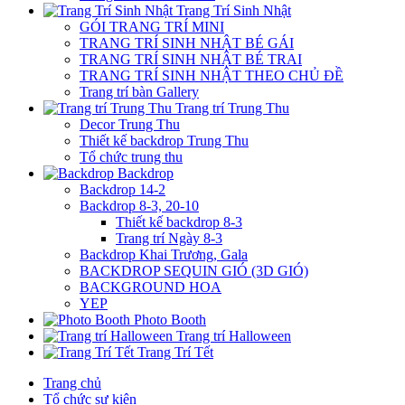
Trang Trí Sinh Nhật
GÓI TRANG TRÍ MINI
TRANG TRÍ SINH NHẬT BÉ GÁI
TRANG TRÍ SINH NHẬT BÉ TRAI
TRANG TRÍ SINH NHẬT THEO CHỦ ĐỀ
Trang trí bàn Gallery
Trang trí Trung Thu
Decor Trung Thu
Thiết kế backdrop Trung Thu
Tổ chức trung thu
Backdrop
Backdrop 14-2
Backdrop 8-3, 20-10
Thiết kế backdrop 8-3
Trang trí Ngày 8-3
Backdrop Khai Trương, Gala
BACKDROP SEQUIN GIÓ (3D GIÓ)
BACKGROUND HOA
YEP
Photo Booth
Trang trí Halloween
Trang Trí Tết
Trang chủ
Tổ chức sự kiện