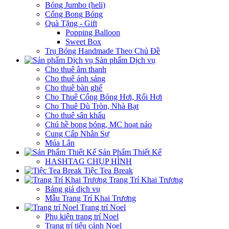
Bóng Jumbo (heli)
Cổng Bong Bóng
Quà Tặng - Gift
Popping Balloon
Sweet Box
Trụ Bóng Handmade Theo Chủ Đề
Sản phẩm Dịch vụ
Cho thuê âm thanh
Cho thuê ánh sáng
Cho thuê bàn ghế
Cho Thuê Cổng Bóng Hơi, Rối Hơi
Cho Thuê Dù Tròn, Nhà Bạt
Cho thuê sân khấu
Chú hề bong bóng, MC hoạt náo
Cung Cấp Nhân Sự
Múa Lân
Sản Phẩm Thiết Kế
HASHTAG CHỤP HÌNH
Tiệc Tea Break
Trang Trí Khai Trương
Bảng giá dịch vụ
Mẫu Trang Trí Khai Trương
Trang trí Noel
Phụ kiện trang trí Noel
Trang trí tiểu cảnh Noel