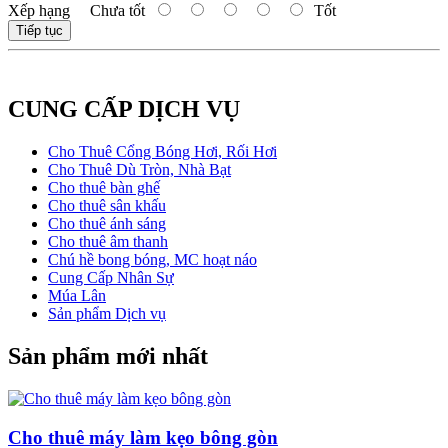
Xếp hạng
Chưa tốt
Tốt
Tiếp tục
CUNG CẤP DỊCH VỤ
Cho Thuê Cổng Bóng Hơi, Rối Hơi
Cho Thuê Dù Tròn, Nhà Bạt
Cho thuê bàn ghế
Cho thuê sân khấu
Cho thuê ánh sáng
Cho thuê âm thanh
Chú hề bong bóng, MC hoạt náo
Cung Cấp Nhân Sự
Múa Lân
Sản phẩm Dịch vụ
Sản phẩm mới nhất
Cho thuê máy làm kẹo bông gòn