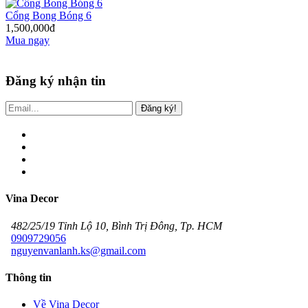
Cổng Bong Bóng 6
1,500,000đ
Mua ngay
Đăng ký nhận tin
Đăng ký!
Vina Decor
482/25/19 Tỉnh Lộ 10, Bình Trị Đông, Tp. HCM
0909729056
nguyenvanlanh.ks@gmail.com
Thông tin
Về Vina Decor