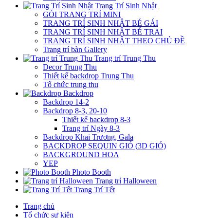
Trang Trí Sinh Nhật
GÓI TRANG TRÍ MINI
TRANG TRÍ SINH NHẬT BÉ GÁI
TRANG TRÍ SINH NHẬT BÉ TRAI
TRANG TRÍ SINH NHẬT THEO CHỦ ĐỀ
Trang trí bàn Gallery
Trang trí Trung Thu
Decor Trung Thu
Thiết kế backdrop Trung Thu
Tổ chức trung thu
Backdrop
Backdrop 14-2
Backdrop 8-3, 20-10
Thiết kế backdrop 8-3
Trang trí Ngày 8-3
Backdrop Khai Trương, Gala
BACKDROP SEQUIN GIÓ (3D GIÓ)
BACKGROUND HOA
YEP
Photo Booth
Trang trí Halloween
Trang Trí Tết
Trang chủ
Tổ chức sự kiện