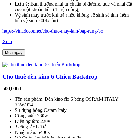
Lưu ý:
Bạn thường phải tự chuẩn bị đường, que và phải đặt
cọc một khoản tiền (4 triệu đồng).
Vệ sinh máy trước khi trả ( nếu không vệ sinh sẽ tính thêm
tiền vệ sinh 200k/ lần)
https://vinadecor.net/cho-thue-may-lam-bap-rang-bo
Xem
Mua ngay
Cho thuê đèn kino 6 Chiếu Backdrop
500,000đ
Tên sản phẩm: Đèn kino flo 6 bóng OSRAM ITALY
55W/954
Sử dụng bóng Osram Italy
Công suất: 330w
Điện nguồn: 220v
3 công tắc bật tắt
Nhiệt màu: 5400k
Vỏ được làm từ hợp kim nhôm đúc