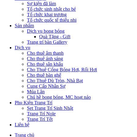
Sự kiện đã làm
Tổ chức sinh nhật cho bé
Tổ chức khai trương
Tổ chức quốc tế thiếu nhi
Sản phẩm
Dịch vụ bong bóng
Quà Tặng - Gift
Trang trí bàn Gallery
Dịch vụ
Cho thuê âm thanh
Cho thuê ánh sáng
Cho thuê sân khấu
Cho Thuê Cổng Bóng Hơi, Rối Hơi
Cho thuê bàn ghế
Cho Thuê Dù Tròn, Nhà Bạt
Cung Cấp Nhân Sự
Múa Lân
Chú hề bong bóng, MC hoạt náo
Phụ Kiện Trang Trí
Set Trang Trí Sinh Nhật
Trang Trí Nole
Trang Trí Tết
Liên hệ
Trang chủ