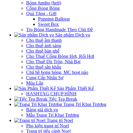
Bóng Jumbo (heli)
Cổng Bong Bóng
Quà Tặng - Gift
Popping Balloon
Sweet Box
Trụ Bóng Handmade Theo Chủ Đề
Sản phẩm Dịch vụ
Cho thuê âm thanh
Cho thuê ánh sáng
Cho thuê bàn ghế
Cho Thuê Cổng Bóng Hơi, Rối Hơi
Cho Thuê Dù Tròn, Nhà Bạt
Cho thuê sân khấu
Chú hề bong bóng, MC hoạt náo
Cung Cấp Nhân Sự
Múa Lân
Sản Phẩm Thiết Kế
HASHTAG CHỤP HÌNH
Tiệc Tea Break
Trang Trí Khai Trương
Bảng giá dịch vụ
Mẫu Trang Trí Khai Trương
Trang trí Noel
Phụ kiện trang trí Noel
Trang trí tiểu cảnh Noel