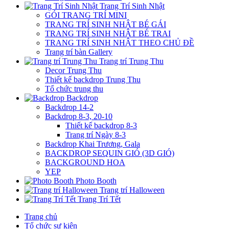
Trang Trí Sinh Nhật
GÓI TRANG TRÍ MINI
TRANG TRÍ SINH NHẬT BÉ GÁI
TRANG TRÍ SINH NHẬT BÉ TRAI
TRANG TRÍ SINH NHẬT THEO CHỦ ĐỀ
Trang trí bàn Gallery
Trang trí Trung Thu
Decor Trung Thu
Thiết kế backdrop Trung Thu
Tổ chức trung thu
Backdrop
Backdrop 14-2
Backdrop 8-3, 20-10
Thiết kế backdrop 8-3
Trang trí Ngày 8-3
Backdrop Khai Trương, Gala
BACKDROP SEQUIN GIÓ (3D GIÓ)
BACKGROUND HOA
YEP
Photo Booth
Trang trí Halloween
Trang Trí Tết
Trang chủ
Tổ chức sự kiện