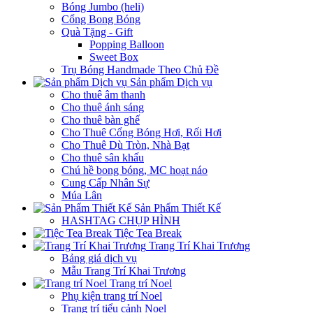
Bóng Jumbo (heli)
Cổng Bong Bóng
Quà Tặng - Gift
Popping Balloon
Sweet Box
Trụ Bóng Handmade Theo Chủ Đề
Sản phẩm Dịch vụ
Cho thuê âm thanh
Cho thuê ánh sáng
Cho thuê bàn ghế
Cho Thuê Cổng Bóng Hơi, Rối Hơi
Cho Thuê Dù Tròn, Nhà Bạt
Cho thuê sân khấu
Chú hề bong bóng, MC hoạt náo
Cung Cấp Nhân Sự
Múa Lân
Sản Phẩm Thiết Kế
HASHTAG CHỤP HÌNH
Tiệc Tea Break
Trang Trí Khai Trương
Bảng giá dịch vụ
Mẫu Trang Trí Khai Trương
Trang trí Noel
Phụ kiện trang trí Noel
Trang trí tiểu cảnh Noel