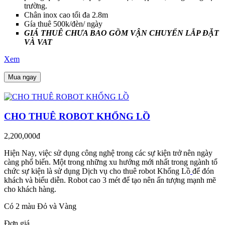
trường.
Chân inox cao tối đa 2.8m
Gía thuê 500k/đèn/ ngày
GIÁ THUÊ CHƯA BAO GỒM VẬN CHUYỂN LẮP ĐẶT
VÀ VAT
Xem
Mua ngay
CHO THUÊ ROBOT KHỔNG LỒ
2,200,000đ
Hiện Nay, việc sử dụng công nghệ trong các sự kiện trở nên ngày
càng phổ biến. Một trong những xu hướng mới nhất trong ngành tổ
chức sự kiện là sử dụng Dịch vụ cho thuê robot Khổng Lồ
để đón
khách và biểu diễn. Robot cao 3 mét để tạo nên ấn tượng mạnh mẽ
cho khách hàng.
Có 2 màu Đỏ và Vàng
Đơn giá