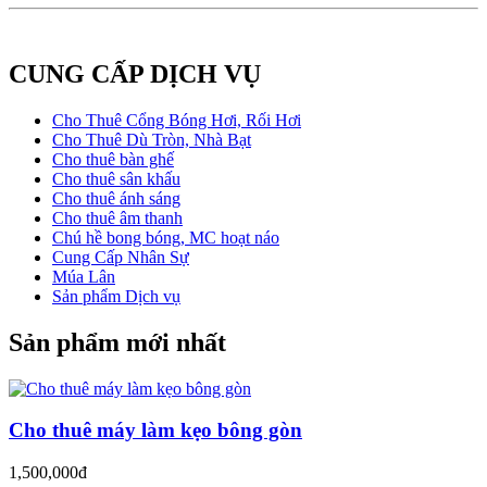
CUNG CẤP DỊCH VỤ
Cho Thuê Cổng Bóng Hơi, Rối Hơi
Cho Thuê Dù Tròn, Nhà Bạt
Cho thuê bàn ghế
Cho thuê sân khấu
Cho thuê ánh sáng
Cho thuê âm thanh
Chú hề bong bóng, MC hoạt náo
Cung Cấp Nhân Sự
Múa Lân
Sản phẩm Dịch vụ
Sản phẩm mới nhất
Cho thuê máy làm kẹo bông gòn
1,500,000đ