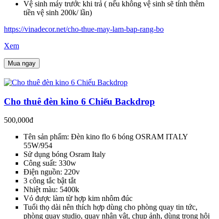
Vệ sinh máy trước khi trả ( nếu không vệ sinh sẽ tính thêm
tiền vệ sinh 200k/ lần)
https://vinadecor.net/cho-thue-may-lam-bap-rang-bo
Xem
Mua ngay
Cho thuê đèn kino 6 Chiếu Backdrop
500,000đ
Tên sản phẩm: Đèn kino flo 6 bóng OSRAM ITALY
55W/954
Sử dụng bóng Osram Italy
Công suất: 330w
Điện nguồn: 220v
3 công tắc bật tắt
Nhiệt màu: 5400k
Vỏ được làm từ hợp kim nhôm đúc
Tuổi thọ dài nên thích hợp dùng cho phòng quay tin tức,
phòng quay studio, quay nhân vật, chụp ảnh, dùng trong hội