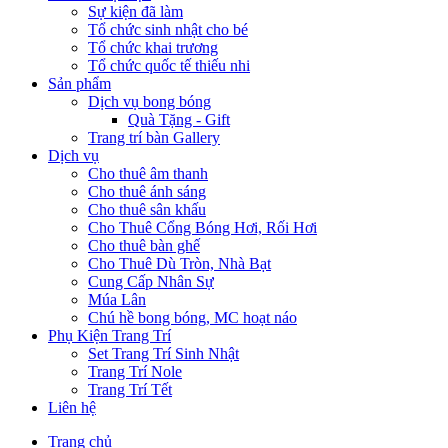
Sự kiện đã làm
Tổ chức sinh nhật cho bé
Tổ chức khai trương
Tổ chức quốc tế thiếu nhi
Sản phẩm
Dịch vụ bong bóng
Quà Tặng - Gift
Trang trí bàn Gallery
Dịch vụ
Cho thuê âm thanh
Cho thuê ánh sáng
Cho thuê sân khấu
Cho Thuê Cổng Bóng Hơi, Rối Hơi
Cho thuê bàn ghế
Cho Thuê Dù Tròn, Nhà Bạt
Cung Cấp Nhân Sự
Múa Lân
Chú hề bong bóng, MC hoạt náo
Phụ Kiện Trang Trí
Set Trang Trí Sinh Nhật
Trang Trí Nole
Trang Trí Tết
Liên hệ
Trang chủ