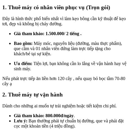
1. Thuê máy có nhân viên phục vụ (Trọn gói)
Đây là hình thức phổ biến nhất vì làm kẹo bông cần kỹ thuật để kẹo
tơi, đẹp và không bị cháy đường.
Giá tham khảo:
1.500.000/ 2 tiếng .
Bao gồm:
Máy móc, nguyên liệu (đường, màu thực phẩm),
que cầm và 01 nhân viên đứng làm trực tiếp tặng cho
khách/bé tại sự kiện.
Ưu điểm:
Tiện lợi, bạn không cần lo lắng về vận hành hay vệ
sinh máy.
Nếu phát trực tiếp ăn liền hơn 120 cây , nếu quay bỏ bọc tầm 70-80
cây ạ
2. Thuê máy tự vận hành
Dành cho những ai muốn tự trải nghiệm hoặc tiết kiệm chi phí.
Giá tham khảo:
800.000đ/ngày
.
Lưu ý:
Bạn thường phải tự chuẩn bị đường, que và phải đặt
cọc một khoản tiền (4 triệu đồng).