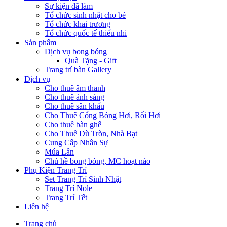
Sự kiện đã làm
Tổ chức sinh nhật cho bé
Tổ chức khai trương
Tổ chức quốc tế thiếu nhi
Sản phẩm
Dịch vụ bong bóng
Quà Tặng - Gift
Trang trí bàn Gallery
Dịch vụ
Cho thuê âm thanh
Cho thuê ánh sáng
Cho thuê sân khấu
Cho Thuê Cổng Bóng Hơi, Rối Hơi
Cho thuê bàn ghế
Cho Thuê Dù Tròn, Nhà Bạt
Cung Cấp Nhân Sự
Múa Lân
Chú hề bong bóng, MC hoạt náo
Phụ Kiện Trang Trí
Set Trang Trí Sinh Nhật
Trang Trí Nole
Trang Trí Tết
Liên hệ
Trang chủ