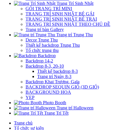
Trang Trí Sinh Nhật
GÓI TRANG TRÍ MINI
TRANG TRÍ SINH NHẬT BÉ GÁI
TRANG TRÍ SINH NHẬT BÉ TRAI
TRANG TRÍ SINH NHẬT THEO CHỦ ĐỀ
Trang trí bàn Gallery
Trang trí Trung Thu
Decor Trung Thu
Thiết kế backdrop Trung Thu
Tổ chức trung thu
Backdrop
Backdrop 14-2
Backdrop 8-3, 20-10
Thiết kế backdrop 8-3
Trang trí Ngày 8-3
Backdrop Khai Trương, Gala
BACKDROP SEQUIN GIÓ (3D GIÓ)
BACKGROUND HOA
YEP
Photo Booth
Trang trí Halloween
Trang Trí Tết
Trang chủ
Tổ chức sự kiện