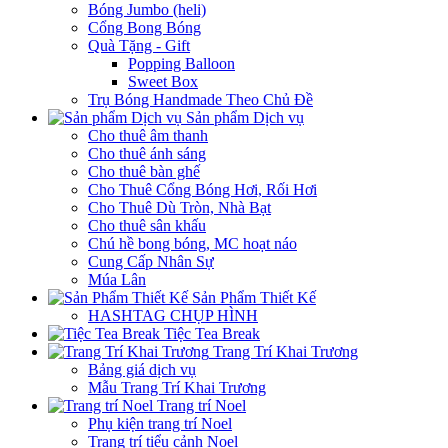
Bóng Jumbo (heli)
Cổng Bong Bóng
Quà Tặng - Gift
Popping Balloon
Sweet Box
Trụ Bóng Handmade Theo Chủ Đề
Sản phẩm Dịch vụ
Cho thuê âm thanh
Cho thuê ánh sáng
Cho thuê bàn ghế
Cho Thuê Cổng Bóng Hơi, Rối Hơi
Cho Thuê Dù Tròn, Nhà Bạt
Cho thuê sân khấu
Chú hề bong bóng, MC hoạt náo
Cung Cấp Nhân Sự
Múa Lân
Sản Phẩm Thiết Kế
HASHTAG CHỤP HÌNH
Tiệc Tea Break
Trang Trí Khai Trương
Bảng giá dịch vụ
Mẫu Trang Trí Khai Trương
Trang trí Noel
Phụ kiện trang trí Noel
Trang trí tiểu cảnh Noel