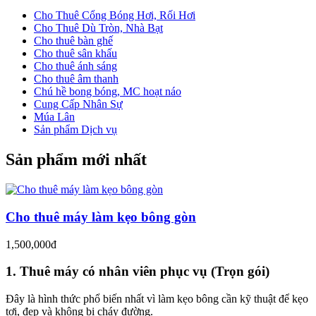
Cho Thuê Cổng Bóng Hơi, Rối Hơi
Cho Thuê Dù Tròn, Nhà Bạt
Cho thuê bàn ghế
Cho thuê sân khấu
Cho thuê ánh sáng
Cho thuê âm thanh
Chú hề bong bóng, MC hoạt náo
Cung Cấp Nhân Sự
Múa Lân
Sản phẩm Dịch vụ
Sản phẩm mới nhất
Cho thuê máy làm kẹo bông gòn
1,500,000đ
1. Thuê máy có nhân viên phục vụ (Trọn gói)
Đây là hình thức phổ biến nhất vì làm kẹo bông cần kỹ thuật để kẹo
tơi, đẹp và không bị cháy đường.