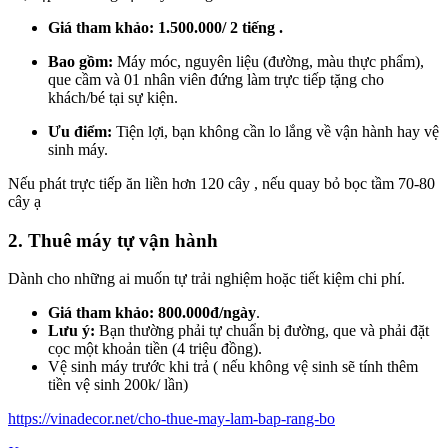
Giá tham khảo:
1.500.000/ 2 tiếng .
Bao gồm:
Máy móc, nguyên liệu (đường, màu thực phẩm),
que cầm và 01 nhân viên đứng làm trực tiếp tặng cho
khách/bé tại sự kiện.
Ưu điểm:
Tiện lợi, bạn không cần lo lắng về vận hành hay vệ
sinh máy.
Nếu phát trực tiếp ăn liền hơn 120 cây , nếu quay bỏ bọc tầm 70-80
cây ạ
2. Thuê máy tự vận hành
Dành cho những ai muốn tự trải nghiệm hoặc tiết kiệm chi phí.
Giá tham khảo:
800.000đ/ngày
.
Lưu ý:
Bạn thường phải tự chuẩn bị đường, que và phải đặt
cọc một khoản tiền (4 triệu đồng).
Vệ sinh máy trước khi trả ( nếu không vệ sinh sẽ tính thêm
tiền vệ sinh 200k/ lần)
https://vinadecor.net/cho-thue-may-lam-bap-rang-bo