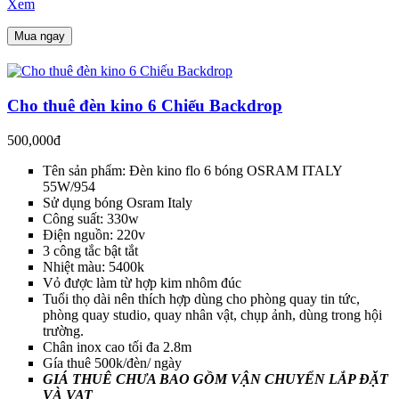
Xem
Mua ngay
Cho thuê đèn kino 6 Chiếu Backdrop
500,000đ
Tên sản phẩm: Đèn kino flo 6 bóng OSRAM ITALY
55W/954
Sử dụng bóng Osram Italy
Công suất: 330w
Điện nguồn: 220v
3 công tắc bật tắt
Nhiệt màu: 5400k
Vỏ được làm từ hợp kim nhôm đúc
Tuổi thọ dài nên thích hợp dùng cho phòng quay tin tức,
phòng quay studio, quay nhân vật, chụp ảnh, dùng trong hội
trường.
Chân inox cao tối đa 2.8m
Gía thuê 500k/đèn/ ngày
GIÁ THUÊ CHƯA BAO GỒM VẬN CHUYỂN LẮP ĐẶT
VÀ VAT