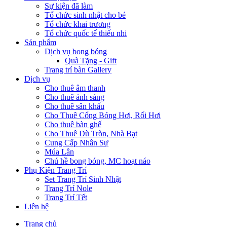
Sự kiện đã làm
Tổ chức sinh nhật cho bé
Tổ chức khai trương
Tổ chức quốc tế thiếu nhi
Sản phẩm
Dịch vụ bong bóng
Quà Tặng - Gift
Trang trí bàn Gallery
Dịch vụ
Cho thuê âm thanh
Cho thuê ánh sáng
Cho thuê sân khấu
Cho Thuê Cổng Bóng Hơi, Rối Hơi
Cho thuê bàn ghế
Cho Thuê Dù Tròn, Nhà Bạt
Cung Cấp Nhân Sự
Múa Lân
Chú hề bong bóng, MC hoạt náo
Phụ Kiện Trang Trí
Set Trang Trí Sinh Nhật
Trang Trí Nole
Trang Trí Tết
Liên hệ
Trang chủ