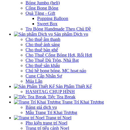
Bóng Jumbo (heli)
Cổng Bong Bóng
Quà Tặng - Gift
Popping Balloon
Sweet Box
Trụ Bóng Handmade Theo Chủ Đề
Sản phẩm Dịch vụ
Cho thuê âm thanh
Cho thuê ánh sáng
Cho thuê bàn ghế
Cho Thuê Cổng Bóng Hơi, Rối Hơi
Cho Thuê Dù Tròn, Nhà Bạt
Cho thuê sân khấu
Chú hề bong bóng, MC hoạt náo
Cung Cấp Nhân Sự
Múa Lân
Sản Phẩm Thiết Kế
HASHTAG CHỤP HÌNH
Tiệc Tea Break
Trang Trí Khai Trương
Bảng giá dịch vụ
Mẫu Trang Trí Khai Trương
Trang trí Noel
Phụ kiện trang trí Noel
Trang trí tiểu cảnh Noel