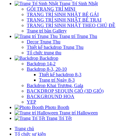
Trang Trí Sinh Nhật
GÓI TRANG TRÍ MINI
TRANG TRÍ SINH NHẬT BÉ GÁI
TRANG TRÍ SINH NHẬT BÉ TRAI
TRANG TRÍ SINH NHẬT THEO CHỦ ĐỀ
Trang trí bàn Gallery
Trang trí Trung Thu
Decor Trung Thu
Thiết kế backdrop Trung Thu
Tổ chức trung thu
Backdrop
Backdrop 14-2
Backdrop 8-3, 20-10
Thiết kế backdrop 8-3
Trang trí Ngày 8-3
Backdrop Khai Trương, Gala
BACKDROP SEQUIN GIÓ (3D GIÓ)
BACKGROUND HOA
YEP
Photo Booth
Trang trí Halloween
Trang Trí Tết
Trang chủ
Tổ chức sự kiện