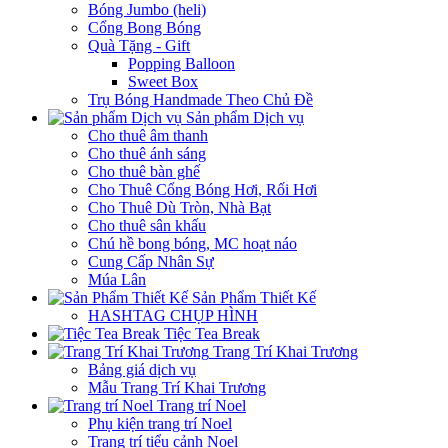
Bóng Jumbo (heli)
Cổng Bong Bóng
Quà Tặng - Gift
Popping Balloon
Sweet Box
Trụ Bóng Handmade Theo Chủ Đề
Sản phẩm Dịch vụ
Cho thuê âm thanh
Cho thuê ánh sáng
Cho thuê bàn ghế
Cho Thuê Cổng Bóng Hơi, Rối Hơi
Cho Thuê Dù Tròn, Nhà Bạt
Cho thuê sân khấu
Chú hề bong bóng, MC hoạt náo
Cung Cấp Nhân Sự
Múa Lân
Sản Phẩm Thiết Kế
HASHTAG CHỤP HÌNH
Tiệc Tea Break
Trang Trí Khai Trương
Bảng giá dịch vụ
Mẫu Trang Trí Khai Trương
Trang trí Noel
Phụ kiện trang trí Noel
Trang trí tiểu cảnh Noel