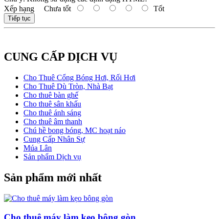
Xếp hạng
Chưa tốt
Tốt
Tiếp tục
CUNG CẤP DỊCH VỤ
Cho Thuê Cổng Bóng Hơi, Rối Hơi
Cho Thuê Dù Tròn, Nhà Bạt
Cho thuê bàn ghế
Cho thuê sân khấu
Cho thuê ánh sáng
Cho thuê âm thanh
Chú hề bong bóng, MC hoạt náo
Cung Cấp Nhân Sự
Múa Lân
Sản phẩm Dịch vụ
Sản phẩm mới nhất
Cho thuê máy làm kẹo bông gòn