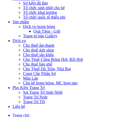
Sự kiện đã làm
Tổ chức sinh nhật cho bé
Tổ chức khai trương
Tổ chức quốc tế thiếu nhi
Sản phẩm
Dịch vụ bong bóng
Quà Tặng - Gift
Trang trí bàn Gallery
Dịch vụ
Cho thuê âm thanh
Cho thuê ánh sáng
Cho thuê sân khấu
Cho Thuê Cổng Bóng Hơi, Rối Hơi
Cho thuê bàn ghế
Cho Thuê Dù Tròn, Nhà Bạt
Cung Cấp Nhân Sự
Múa Lân
Chú hề bong bóng, MC hoạt náo
Phụ Kiện Trang Trí
Set Trang Trí Sinh Nhật
Trang Trí Nole
Trang Trí Tết
Liên hệ
Trang chủ