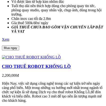
Vỏ được làm từ hợp kim nhôm đúc
Tuổi thọ dài nên thích hợp dùng cho phòng quay tin tức,
phòng quay studio, quay nhân vật, chụp ảnh, dùng trong hội
trường.
Chân inox cao tối đa 2.8m
Gía thuê 500k/đèn/ ngày
GIÁ THUÊ CHƯA BAO GỒM VẬN CHUYỂN LẮP ĐẶT
VÀ VAT
Xem
Mua ngay
CHO THUÊ ROBOT KHỔNG LỒ
2,200,000đ
Hiện Nay, việc sử dụng công nghệ trong các sự kiện trở nên ngày
càng phổ biến. Một trong những xu hướng mới nhất trong ngành tổ
chức sự kiện là sử dụng Dịch vụ cho thuê robot Khổng Lồ
để đón
khách và biểu diễn. Robot cao 3 mét để tạo nên ấn tượng mạnh mẽ
cho khách hàng.