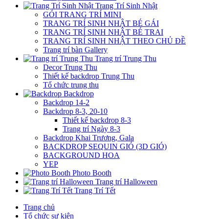
Trang Trí Sinh Nhật
GÓI TRANG TRÍ MINI
TRANG TRÍ SINH NHẬT BÉ GÁI
TRANG TRÍ SINH NHẬT BÉ TRAI
TRANG TRÍ SINH NHẬT THEO CHỦ ĐỀ
Trang trí bàn Gallery
Trang trí Trung Thu
Decor Trung Thu
Thiết kế backdrop Trung Thu
Tổ chức trung thu
Backdrop
Backdrop 14-2
Backdrop 8-3, 20-10
Thiết kế backdrop 8-3
Trang trí Ngày 8-3
Backdrop Khai Trương, Gala
BACKDROP SEQUIN GIÓ (3D GIÓ)
BACKGROUND HOA
YEP
Photo Booth
Trang trí Halloween
Trang Trí Tết
Trang chủ
Tổ chức sự kiện