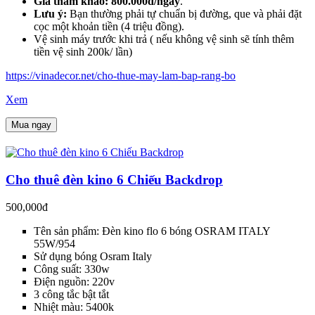
Giá tham khảo:
800.000đ/ngày
.
Lưu ý:
Bạn thường phải tự chuẩn bị đường, que và phải đặt
cọc một khoản tiền (4 triệu đồng).
Vệ sinh máy trước khi trả ( nếu không vệ sinh sẽ tính thêm
tiền vệ sinh 200k/ lần)
https://vinadecor.net/cho-thue-may-lam-bap-rang-bo
Xem
Mua ngay
Cho thuê đèn kino 6 Chiếu Backdrop
500,000đ
Tên sản phẩm: Đèn kino flo 6 bóng OSRAM ITALY
55W/954
Sử dụng bóng Osram Italy
Công suất: 330w
Điện nguồn: 220v
3 công tắc bật tắt
Nhiệt màu: 5400k