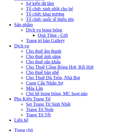
Sự kiện đã làm
Tổ chức sinh nhật cho bé
Tổ chức khai trương
Tổ chức quốc tế thiếu nhi
Sản phẩm
Dịch vụ bong bóng
Quà Tặng - Gift
Trang trí bàn Gallery
Dịch vụ
Cho thuê âm thanh
Cho thuê ánh sáng
Cho thuê sân khấu
Cho Thuê Cổng Bóng Hơi, Rối Hơi
Cho thuê bàn ghế
Cho Thuê Dù Tròn, Nhà Bạt
Cung Cấp Nhân Sự
Múa Lân
Chú hề bong bóng, MC hoạt náo
Phụ Kiện Trang Trí
Set Trang Trí Sinh Nhật
Trang Trí Nole
Trang Trí Tết
Liên hệ
Trang chủ