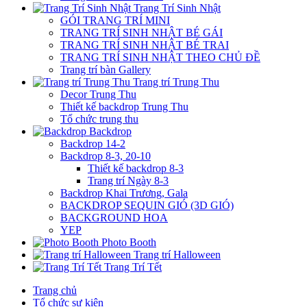
Trang Trí Sinh Nhật
GÓI TRANG TRÍ MINI
TRANG TRÍ SINH NHẬT BÉ GÁI
TRANG TRÍ SINH NHẬT BÉ TRAI
TRANG TRÍ SINH NHẬT THEO CHỦ ĐỀ
Trang trí bàn Gallery
Trang trí Trung Thu
Decor Trung Thu
Thiết kế backdrop Trung Thu
Tổ chức trung thu
Backdrop
Backdrop 14-2
Backdrop 8-3, 20-10
Thiết kế backdrop 8-3
Trang trí Ngày 8-3
Backdrop Khai Trương, Gala
BACKDROP SEQUIN GIÓ (3D GIÓ)
BACKGROUND HOA
YEP
Photo Booth
Trang trí Halloween
Trang Trí Tết
Trang chủ
Tổ chức sự kiện