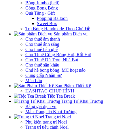
Bóng Jumbo (heli)
Cổng Bong Bóng
Quà Tặng - Gift
Popping Balloon
Sweet Box
Trụ Bóng Handmade Theo Chủ Đề
Sản phẩm Dịch vụ
Cho thuê âm thanh
Cho thuê ánh sáng
Cho thuê bàn ghế
Cho Thuê Cổng Bóng Hơi, Rối Hơi
Cho Thuê Dù Tròn, Nhà Bạt
Cho thuê sân khấu
Chú hề bong bóng, MC hoạt náo
Cung Cấp Nhân Sự
Múa Lân
Sản Phẩm Thiết Kế
HASHTAG CHỤP HÌNH
Tiệc Tea Break
Trang Trí Khai Trương
Bảng giá dịch vụ
Mẫu Trang Trí Khai Trương
Trang trí Noel
Phụ kiện trang trí Noel
Trang trí tiểu cảnh Noel