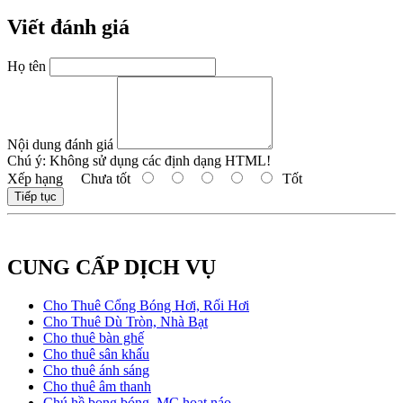
Viết đánh giá
Họ tên
Nội dung đánh giá
Chú ý:
Không sử dụng các định dạng HTML!
Xếp hạng
Chưa tốt
Tốt
Tiếp tục
CUNG CẤP DỊCH VỤ
Cho Thuê Cổng Bóng Hơi, Rối Hơi
Cho Thuê Dù Tròn, Nhà Bạt
Cho thuê bàn ghế
Cho thuê sân khấu
Cho thuê ánh sáng
Cho thuê âm thanh
Chú hề bong bóng, MC hoạt náo