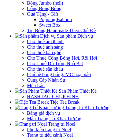
Bóng Jumbo (heli)
Cổng Bong Bóng
Quà Tặng - Gift
Popping Balloon
Sweet Box
Trụ Bóng Handmade Theo Chủ Đề
Sản phẩm Dịch vụ
Cho thuê âm thanh
Cho thuê ánh sáng
Cho thuê bàn ghế
Cho Thuê Cổng Bóng Hơi, Rối Hơi
Cho Thuê Dù Tròn, Nhà Bạt
Cho thuê sân khấu
Chú hề bong bóng, MC hoạt náo
Cung Cấp Nhân Sự
Múa Lân
Sản Phẩm Thiết Kế
HASHTAG CHỤP HÌNH
Tiệc Tea Break
Trang Trí Khai Trương
Bảng giá dịch vụ
Mẫu Trang Trí Khai Trương
Trang trí Noel
Phụ kiện trang trí Noel
Trang trí tiểu cảnh Noel