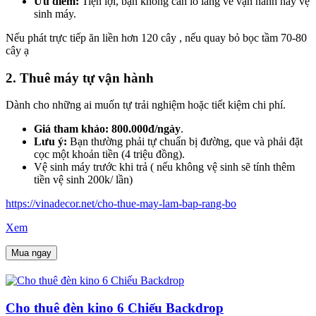
Ưu điểm:
Tiện lợi, bạn không cần lo lắng về vận hành hay vệ
sinh máy.
Nếu phát trực tiếp ăn liền hơn 120 cây , nếu quay bỏ bọc tầm 70-80
cây ạ
2. Thuê máy tự vận hành
Dành cho những ai muốn tự trải nghiệm hoặc tiết kiệm chi phí.
Giá tham khảo:
800.000đ/ngày
.
Lưu ý:
Bạn thường phải tự chuẩn bị đường, que và phải đặt
cọc một khoản tiền (4 triệu đồng).
Vệ sinh máy trước khi trả ( nếu không vệ sinh sẽ tính thêm
tiền vệ sinh 200k/ lần)
https://vinadecor.net/cho-thue-may-lam-bap-rang-bo
Xem
Mua ngay
Cho thuê đèn kino 6 Chiếu Backdrop