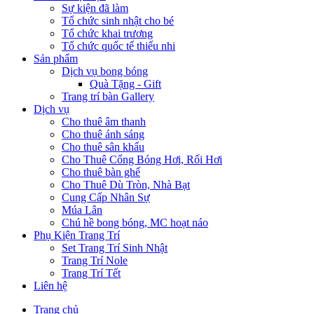
Sự kiện đã làm
Tổ chức sinh nhật cho bé
Tổ chức khai trương
Tổ chức quốc tế thiếu nhi
Sản phẩm
Dịch vụ bong bóng
Quà Tặng - Gift
Trang trí bàn Gallery
Dịch vụ
Cho thuê âm thanh
Cho thuê ánh sáng
Cho thuê sân khấu
Cho Thuê Cổng Bóng Hơi, Rối Hơi
Cho thuê bàn ghế
Cho Thuê Dù Tròn, Nhà Bạt
Cung Cấp Nhân Sự
Múa Lân
Chú hề bong bóng, MC hoạt náo
Phụ Kiện Trang Trí
Set Trang Trí Sinh Nhật
Trang Trí Nole
Trang Trí Tết
Liên hệ
Trang chủ