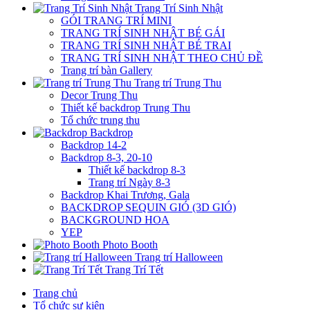
Trang Trí Sinh Nhật
GÓI TRANG TRÍ MINI
TRANG TRÍ SINH NHẬT BÉ GÁI
TRANG TRÍ SINH NHẬT BÉ TRAI
TRANG TRÍ SINH NHẬT THEO CHỦ ĐỀ
Trang trí bàn Gallery
Trang trí Trung Thu
Decor Trung Thu
Thiết kế backdrop Trung Thu
Tổ chức trung thu
Backdrop
Backdrop 14-2
Backdrop 8-3, 20-10
Thiết kế backdrop 8-3
Trang trí Ngày 8-3
Backdrop Khai Trương, Gala
BACKDROP SEQUIN GIÓ (3D GIÓ)
BACKGROUND HOA
YEP
Photo Booth
Trang trí Halloween
Trang Trí Tết
Trang chủ
Tổ chức sự kiện