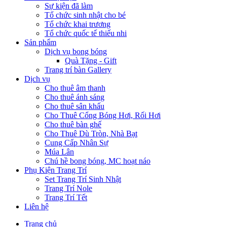
Sự kiện đã làm
Tổ chức sinh nhật cho bé
Tổ chức khai trương
Tổ chức quốc tế thiếu nhi
Sản phẩm
Dịch vụ bong bóng
Quà Tặng - Gift
Trang trí bàn Gallery
Dịch vụ
Cho thuê âm thanh
Cho thuê ánh sáng
Cho thuê sân khấu
Cho Thuê Cổng Bóng Hơi, Rối Hơi
Cho thuê bàn ghế
Cho Thuê Dù Tròn, Nhà Bạt
Cung Cấp Nhân Sự
Múa Lân
Chú hề bong bóng, MC hoạt náo
Phụ Kiện Trang Trí
Set Trang Trí Sinh Nhật
Trang Trí Nole
Trang Trí Tết
Liên hệ
Trang chủ