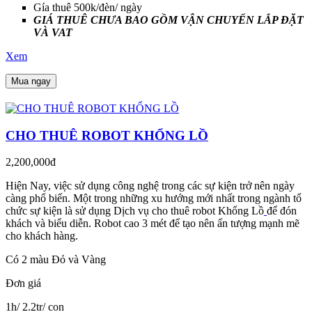
Gía thuê 500k/đèn/ ngày
GIÁ THUÊ CHƯA BAO GỒM VẬN CHUYỂN LẮP ĐẶT
VÀ VAT
Xem
Mua ngay
CHO THUÊ ROBOT KHỔNG LỒ
2,200,000đ
Hiện Nay, việc sử dụng công nghệ trong các sự kiện trở nên ngày
càng phổ biến. Một trong những xu hướng mới nhất trong ngành tổ
chức sự kiện là sử dụng Dịch vụ cho thuê robot Khổng Lồ
để đón
khách và biểu diễn. Robot cao 3 mét để tạo nên ấn tượng mạnh mẽ
cho khách hàng.
Có 2 màu Đỏ và Vàng
Đơn giá
1h/ 2.2tr/ con