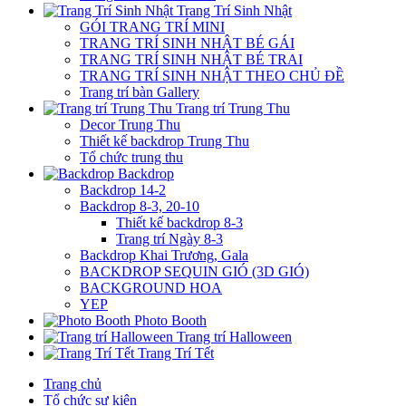
Trang Trí Sinh Nhật
GÓI TRANG TRÍ MINI
TRANG TRÍ SINH NHẬT BÉ GÁI
TRANG TRÍ SINH NHẬT BÉ TRAI
TRANG TRÍ SINH NHẬT THEO CHỦ ĐỀ
Trang trí bàn Gallery
Trang trí Trung Thu
Decor Trung Thu
Thiết kế backdrop Trung Thu
Tổ chức trung thu
Backdrop
Backdrop 14-2
Backdrop 8-3, 20-10
Thiết kế backdrop 8-3
Trang trí Ngày 8-3
Backdrop Khai Trương, Gala
BACKDROP SEQUIN GIÓ (3D GIÓ)
BACKGROUND HOA
YEP
Photo Booth
Trang trí Halloween
Trang Trí Tết
Trang chủ
Tổ chức sự kiện