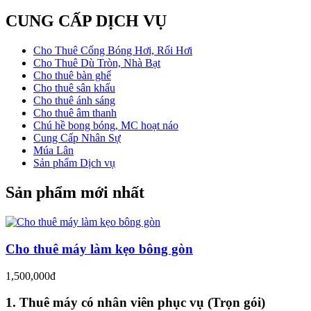
CUNG CẤP DỊCH VỤ
Cho Thuê Cổng Bóng Hơi, Rối Hơi
Cho Thuê Dù Tròn, Nhà Bạt
Cho thuê bàn ghế
Cho thuê sân khấu
Cho thuê ánh sáng
Cho thuê âm thanh
Chú hề bong bóng, MC hoạt náo
Cung Cấp Nhân Sự
Múa Lân
Sản phẩm Dịch vụ
Sản phẩm mới nhất
Cho thuê máy làm kẹo bông gòn
1,500,000đ
1. Thuê máy có nhân viên phục vụ (Trọn gói)