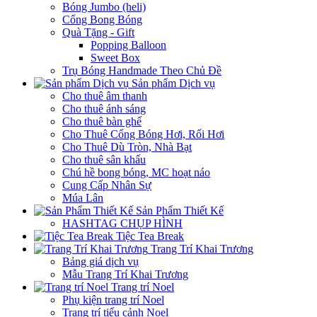
Bóng Jumbo (heli)
Cổng Bong Bóng
Quà Tặng - Gift
Popping Balloon
Sweet Box
Trụ Bóng Handmade Theo Chủ Đề
Sản phẩm Dịch vụ
Cho thuê âm thanh
Cho thuê ánh sáng
Cho thuê bàn ghế
Cho Thuê Cổng Bóng Hơi, Rối Hơi
Cho Thuê Dù Tròn, Nhà Bạt
Cho thuê sân khấu
Chú hề bong bóng, MC hoạt náo
Cung Cấp Nhân Sự
Múa Lân
Sản Phẩm Thiết Kế
HASHTAG CHỤP HÌNH
Tiệc Tea Break
Trang Trí Khai Trương
Bảng giá dịch vụ
Mẫu Trang Trí Khai Trương
Trang trí Noel
Phụ kiện trang trí Noel
Trang trí tiểu cảnh Noel