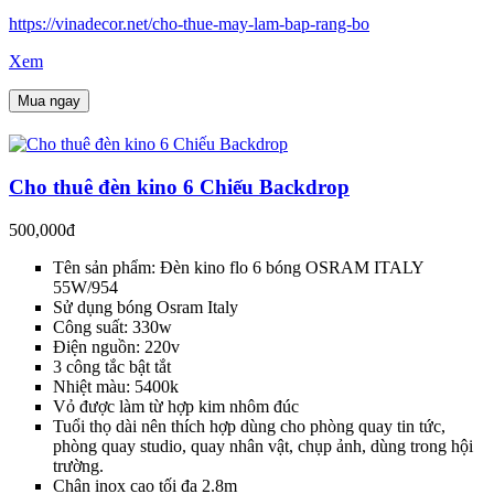
https://vinadecor.net/cho-thue-may-lam-bap-rang-bo
Xem
Mua ngay
Cho thuê đèn kino 6 Chiếu Backdrop
500,000đ
Tên sản phẩm: Đèn kino flo 6 bóng OSRAM ITALY
55W/954
Sử dụng bóng Osram Italy
Công suất: 330w
Điện nguồn: 220v
3 công tắc bật tắt
Nhiệt màu: 5400k
Vỏ được làm từ hợp kim nhôm đúc
Tuổi thọ dài nên thích hợp dùng cho phòng quay tin tức,
phòng quay studio, quay nhân vật, chụp ảnh, dùng trong hội
trường.
Chân inox cao tối đa 2.8m