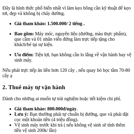
Đây là hình thức phổ biến nhất vì làm kẹo bông cần kỹ thuật để kẹo
tơi, đẹp và không bị cháy đường.
Giá tham khảo:
1.500.000/ 2 tiếng .
Bao gồm:
Máy móc, nguyên liệu (đường, màu thực phẩm),
que cầm và 01 nhân viên đứng làm trực tiếp tặng cho
khách/bé tại sự kiện.
Ưu điểm:
Tiện lợi, bạn không cần lo lắng về vận hành hay vệ
sinh máy.
Nếu phát trực tiếp ăn liền hơn 120 cây , nếu quay bỏ bọc tầm 70-80
cây ạ
2. Thuê máy tự vận hành
Dành cho những ai muốn tự trải nghiệm hoặc tiết kiệm chi phí.
Giá tham khảo:
800.000đ/ngày
.
Lưu ý:
Bạn thường phải tự chuẩn bị đường, que và phải đặt
cọc một khoản tiền (4 triệu đồng).
Vệ sinh máy trước khi trả ( nếu không vệ sinh sẽ tính thêm
tiền vệ sinh 200k/ lần)