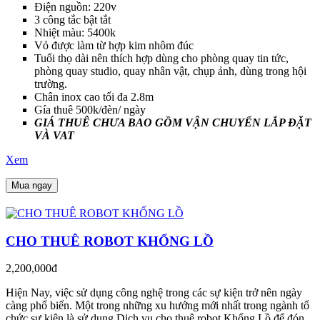
Điện nguồn: 220v
3 công tắc bật tắt
Nhiệt màu: 5400k
Vỏ được làm từ hợp kim nhôm đúc
Tuổi thọ dài nên thích hợp dùng cho phòng quay tin tức,
phòng quay studio, quay nhân vật, chụp ảnh, dùng trong hội
trường.
Chân inox cao tối đa 2.8m
Gía thuê 500k/đèn/ ngày
GIÁ THUÊ CHƯA BAO GỒM VẬN CHUYỂN LẮP ĐẶT
VÀ VAT
Xem
Mua ngay
CHO THUÊ ROBOT KHỔNG LỒ
2,200,000đ
Hiện Nay, việc sử dụng công nghệ trong các sự kiện trở nên ngày
càng phổ biến. Một trong những xu hướng mới nhất trong ngành tổ
chức sự kiện là sử dụng Dịch vụ cho thuê robot Khổng Lồ
để đón