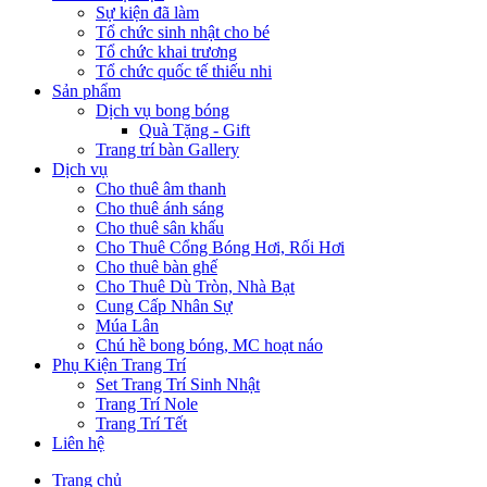
Sự kiện đã làm
Tổ chức sinh nhật cho bé
Tổ chức khai trương
Tổ chức quốc tế thiếu nhi
Sản phẩm
Dịch vụ bong bóng
Quà Tặng - Gift
Trang trí bàn Gallery
Dịch vụ
Cho thuê âm thanh
Cho thuê ánh sáng
Cho thuê sân khấu
Cho Thuê Cổng Bóng Hơi, Rối Hơi
Cho thuê bàn ghế
Cho Thuê Dù Tròn, Nhà Bạt
Cung Cấp Nhân Sự
Múa Lân
Chú hề bong bóng, MC hoạt náo
Phụ Kiện Trang Trí
Set Trang Trí Sinh Nhật
Trang Trí Nole
Trang Trí Tết
Liên hệ
Trang chủ