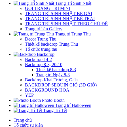
Trang Trí Sinh Nhật
GÓI TRANG TRÍ MINI
TRANG TRÍ SINH NHẬT BÉ GÁI
TRANG TRÍ SINH NHẬT BÉ TRAI
TRANG TRÍ SINH NHẬT THEO CHỦ ĐỀ
Trang trí bàn Gallery
Trang trí Trung Thu
Decor Trung Thu
Thiết kế backdrop Trung Thu
Tổ chức trung thu
Backdrop
Backdrop 14-2
Backdrop 8-3, 20-10
Thiết kế backdrop 8-3
Trang trí Ngày 8-3
Backdrop Khai Trương, Gala
BACKDROP SEQUIN GIÓ (3D GIÓ)
BACKGROUND HOA
YEP
Photo Booth
Trang trí Halloween
Trang Trí Tết
Trang chủ
Tổ chức sự kiện