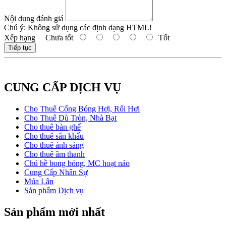
Nội dung đánh giá
Chú ý:
Không sử dụng các định dạng HTML!
Xếp hạng
Chưa tốt
Tốt
Tiếp tục
CUNG CẤP DỊCH VỤ
Cho Thuê Cổng Bóng Hơi, Rối Hơi
Cho Thuê Dù Tròn, Nhà Bạt
Cho thuê bàn ghế
Cho thuê sân khấu
Cho thuê ánh sáng
Cho thuê âm thanh
Chú hề bong bóng, MC hoạt náo
Cung Cấp Nhân Sự
Múa Lân
Sản phẩm Dịch vụ
Sản phẩm mới nhất