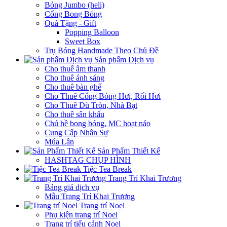
Bóng Jumbo (heli)
Cổng Bong Bóng
Quà Tặng - Gift
Popping Balloon
Sweet Box
Trụ Bóng Handmade Theo Chủ Đề
Sản phẩm Dịch vụ
Cho thuê âm thanh
Cho thuê ánh sáng
Cho thuê bàn ghế
Cho Thuê Cổng Bóng Hơi, Rối Hơi
Cho Thuê Dù Tròn, Nhà Bạt
Cho thuê sân khấu
Chú hề bong bóng, MC hoạt náo
Cung Cấp Nhân Sự
Múa Lân
Sản Phẩm Thiết Kế
HASHTAG CHỤP HÌNH
Tiệc Tea Break
Trang Trí Khai Trương
Bảng giá dịch vụ
Mẫu Trang Trí Khai Trương
Trang trí Noel
Phụ kiện trang trí Noel
Trang trí tiểu cảnh Noel