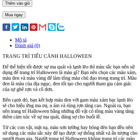
Thêm vào giỏ
Mua ngay
Mô tả
Đánh giá (0)
TRANG TRÍ TIỂU CẢNH HALLOWEEN
Để thể hiện tốt được sự ma quái và lạnh lẽo thì màu sắc bạn nên sử
dụng để trang trí Halloween là màu gì? Bạn nên chọn các màu xám,
màu đen và màu vàng để làm tông màu chủ đạo trong trang trí. Màu
đen là màu của địa ngục, đen tối tạo cho người tham gia cảm giác
của sự ghê rợn và cô đơn.
Bên cạnh đó, bạn kết hợp màu đen với gam màu xám bạc lạnh lẽo
sẽ cho hiệu ứng ma mị, u ám và rùng rợn tăng cao. Ngoài ra, bạn
nên trang trí Halloween bằng những đồ vật có tông màu vàng tăng
thêm cảm xúc về sự ma quái, đáng sợ cho buổi lễ.
Từ các con vật, mặt nạ, màu sơn tường hay bóng đèn bạn đều nên
sử dụng các màu sắc này để tạo được sự thống nhất và ấn tượng cho
người tham gia. Người trang trí Halloween không trang trí các màu