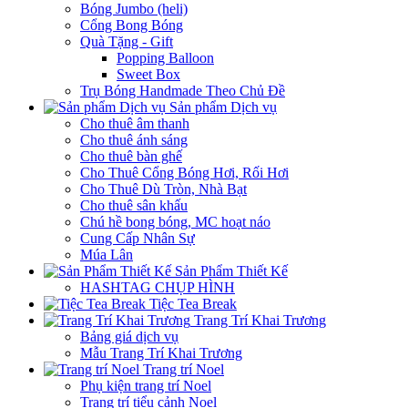
Bóng Jumbo (heli)
Cổng Bong Bóng
Quà Tặng - Gift
Popping Balloon
Sweet Box
Trụ Bóng Handmade Theo Chủ Đề
Sản phẩm Dịch vụ
Cho thuê âm thanh
Cho thuê ánh sáng
Cho thuê bàn ghế
Cho Thuê Cổng Bóng Hơi, Rối Hơi
Cho Thuê Dù Tròn, Nhà Bạt
Cho thuê sân khấu
Chú hề bong bóng, MC hoạt náo
Cung Cấp Nhân Sự
Múa Lân
Sản Phẩm Thiết Kế
HASHTAG CHỤP HÌNH
Tiệc Tea Break
Trang Trí Khai Trương
Bảng giá dịch vụ
Mẫu Trang Trí Khai Trương
Trang trí Noel
Phụ kiện trang trí Noel
Trang trí tiểu cảnh Noel