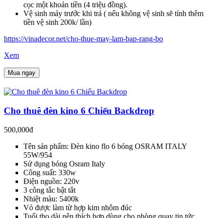
cọc một khoản tiền (4 triệu đồng).
Vệ sinh máy trước khi trả ( nếu không vệ sinh sẽ tính thêm
tiền vệ sinh 200k/ lần)
https://vinadecor.net/cho-thue-may-lam-bap-rang-bo
Xem
Mua ngay
Cho thuê đèn kino 6 Chiếu Backdrop
500,000đ
Tên sản phẩm: Đèn kino flo 6 bóng OSRAM ITALY
55W/954
Sử dụng bóng Osram Italy
Công suất: 330w
Điện nguồn: 220v
3 công tắc bật tắt
Nhiệt màu: 5400k
Vỏ được làm từ hợp kim nhôm đúc
Tuổi thọ dài nên thích hợp dùng cho phòng quay tin tức,