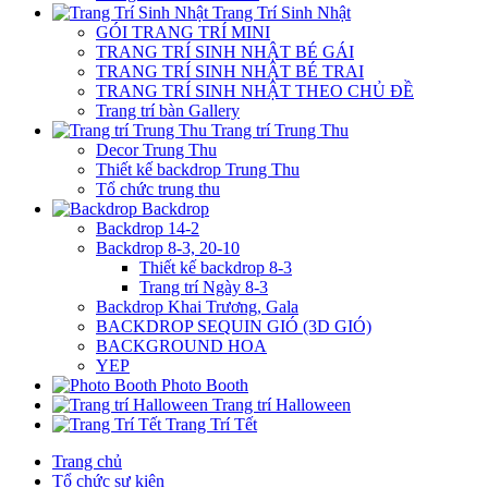
Trang Trí Sinh Nhật
GÓI TRANG TRÍ MINI
TRANG TRÍ SINH NHẬT BÉ GÁI
TRANG TRÍ SINH NHẬT BÉ TRAI
TRANG TRÍ SINH NHẬT THEO CHỦ ĐỀ
Trang trí bàn Gallery
Trang trí Trung Thu
Decor Trung Thu
Thiết kế backdrop Trung Thu
Tổ chức trung thu
Backdrop
Backdrop 14-2
Backdrop 8-3, 20-10
Thiết kế backdrop 8-3
Trang trí Ngày 8-3
Backdrop Khai Trương, Gala
BACKDROP SEQUIN GIÓ (3D GIÓ)
BACKGROUND HOA
YEP
Photo Booth
Trang trí Halloween
Trang Trí Tết
Trang chủ
Tổ chức sự kiện