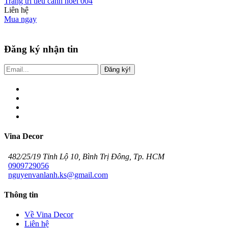
Trang trí tiểu cảnh noel 004
Liên hệ
Mua ngay
Đăng ký nhận tin
Đăng ký!
Vina Decor
482/25/19 Tỉnh Lộ 10, Bình Trị Đông, Tp. HCM
0909729056
nguyenvanlanh.ks@gmail.com
Thông tin
Về Vina Decor
Liên hệ