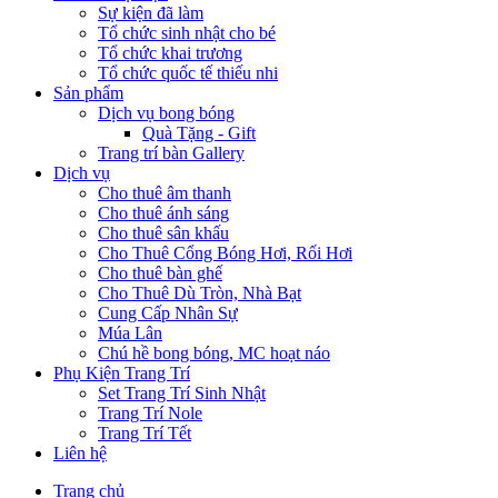
Sự kiện đã làm
Tổ chức sinh nhật cho bé
Tổ chức khai trương
Tổ chức quốc tế thiếu nhi
Sản phẩm
Dịch vụ bong bóng
Quà Tặng - Gift
Trang trí bàn Gallery
Dịch vụ
Cho thuê âm thanh
Cho thuê ánh sáng
Cho thuê sân khấu
Cho Thuê Cổng Bóng Hơi, Rối Hơi
Cho thuê bàn ghế
Cho Thuê Dù Tròn, Nhà Bạt
Cung Cấp Nhân Sự
Múa Lân
Chú hề bong bóng, MC hoạt náo
Phụ Kiện Trang Trí
Set Trang Trí Sinh Nhật
Trang Trí Nole
Trang Trí Tết
Liên hệ
Trang chủ