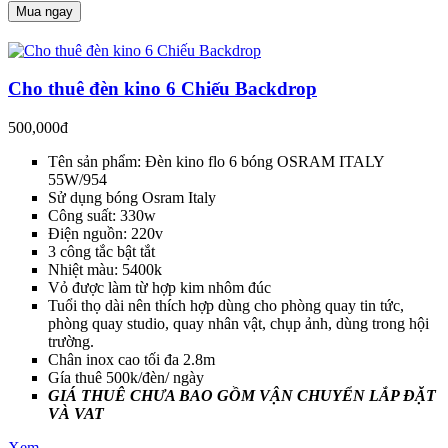
Mua ngay
Cho thuê đèn kino 6 Chiếu Backdrop
500,000đ
Tên sản phẩm: Đèn kino flo 6 bóng OSRAM ITALY
55W/954
Sử dụng bóng Osram Italy
Công suất: 330w
Điện nguồn: 220v
3 công tắc bật tắt
Nhiệt màu: 5400k
Vỏ được làm từ hợp kim nhôm đúc
Tuổi thọ dài nên thích hợp dùng cho phòng quay tin tức,
phòng quay studio, quay nhân vật, chụp ảnh, dùng trong hội
trường.
Chân inox cao tối đa 2.8m
Gía thuê 500k/đèn/ ngày
GIÁ THUÊ CHƯA BAO GỒM VẬN CHUYỂN LẮP ĐẶT
VÀ VAT
Xem