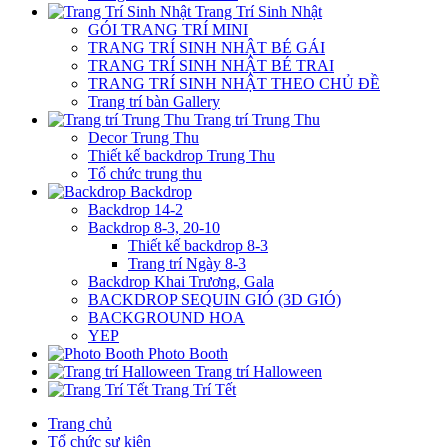
Trang Trí Sinh Nhật
GÓI TRANG TRÍ MINI
TRANG TRÍ SINH NHẬT BÉ GÁI
TRANG TRÍ SINH NHẬT BÉ TRAI
TRANG TRÍ SINH NHẬT THEO CHỦ ĐỀ
Trang trí bàn Gallery
Trang trí Trung Thu
Decor Trung Thu
Thiết kế backdrop Trung Thu
Tổ chức trung thu
Backdrop
Backdrop 14-2
Backdrop 8-3, 20-10
Thiết kế backdrop 8-3
Trang trí Ngày 8-3
Backdrop Khai Trương, Gala
BACKDROP SEQUIN GIÓ (3D GIÓ)
BACKGROUND HOA
YEP
Photo Booth
Trang trí Halloween
Trang Trí Tết
Trang chủ
Tổ chức sự kiện