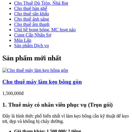
Cho Thuê Dù Tròn, Nhà Bạt
Cho thuê bàn ghế
Cho thuê sân khấu
Cho thuê ánh sáng
Cho thuê âm thanh
Chú hề bong bóng, MC hoạt náo
Cung Cấp Nhân Sự
Múa Lân
Sản phẩm Dịch vụ
Sản phẩm mới nhất
Cho thuê máy làm kẹo bông gòn
1,500,000đ
1. Thuê máy có nhân viên phục vụ (Trọn gói)
Đây là hình thức phổ biến nhất vì làm kẹo bông cần kỹ thuật để kẹo
tơi, đẹp và không bị cháy đường.
Giá tham khảo:
1.500.000/ 2 tiếng .