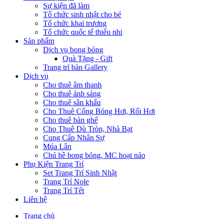
Sự kiện đã làm
Tổ chức sinh nhật cho bé
Tổ chức khai trương
Tổ chức quốc tế thiếu nhi
Sản phẩm
Dịch vụ bong bóng
Quà Tặng - Gift
Trang trí bàn Gallery
Dịch vụ
Cho thuê âm thanh
Cho thuê ánh sáng
Cho thuê sân khấu
Cho Thuê Cổng Bóng Hơi, Rối Hơi
Cho thuê bàn ghế
Cho Thuê Dù Tròn, Nhà Bạt
Cung Cấp Nhân Sự
Múa Lân
Chú hề bong bóng, MC hoạt náo
Phụ Kiện Trang Trí
Set Trang Trí Sinh Nhật
Trang Trí Nole
Trang Trí Tết
Liên hệ
Trang chủ