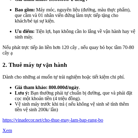
Bao gồm:
Máy móc, nguyên liệu (đường, màu thực phẩm),
que cầm và 01 nhân viên đứng làm trực tiếp tặng cho
khách/bé tại sự kiện.
Ưu điểm:
Tiện lợi, bạn không cần lo lắng về vận hành hay vệ
sinh máy.
Nếu phát trực tiếp ăn liền hơn 120 cây , nếu quay bỏ bọc tầm 70-80
cây ạ
2. Thuê máy tự vận hành
Dành cho những ai muốn tự trải nghiệm hoặc tiết kiệm chi phí.
Giá tham khảo:
800.000đ/ngày
.
Lưu ý:
Bạn thường phải tự chuẩn bị đường, que và phải đặt
cọc một khoản tiền (4 triệu đồng).
Vệ sinh máy trước khi trả ( nếu không vệ sinh sẽ tính thêm
tiền vệ sinh 200k/ lần)
https://vinadecor.net/cho-thue-may-lam-bap-rang-bo
Xem