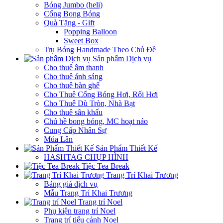
Bóng Jumbo (heli)
Cổng Bong Bóng
Quà Tặng - Gift
Popping Balloon
Sweet Box
Trụ Bóng Handmade Theo Chủ Đề
Sản phẩm Dịch vụ
Cho thuê âm thanh
Cho thuê ánh sáng
Cho thuê bàn ghế
Cho Thuê Cổng Bóng Hơi, Rối Hơi
Cho Thuê Dù Tròn, Nhà Bạt
Cho thuê sân khấu
Chú hề bong bóng, MC hoạt náo
Cung Cấp Nhân Sự
Múa Lân
Sản Phẩm Thiết Kế
HASHTAG CHỤP HÌNH
Tiệc Tea Break
Trang Trí Khai Trương
Bảng giá dịch vụ
Mẫu Trang Trí Khai Trương
Trang trí Noel
Phụ kiện trang trí Noel
Trang trí tiểu cảnh Noel