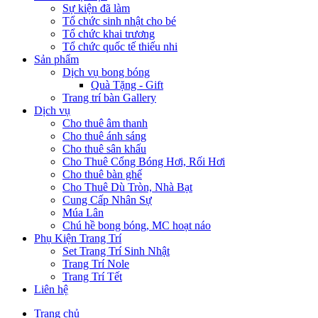
Sự kiện đã làm
Tổ chức sinh nhật cho bé
Tổ chức khai trương
Tổ chức quốc tế thiếu nhi
Sản phẩm
Dịch vụ bong bóng
Quà Tặng - Gift
Trang trí bàn Gallery
Dịch vụ
Cho thuê âm thanh
Cho thuê ánh sáng
Cho thuê sân khấu
Cho Thuê Cổng Bóng Hơi, Rối Hơi
Cho thuê bàn ghế
Cho Thuê Dù Tròn, Nhà Bạt
Cung Cấp Nhân Sự
Múa Lân
Chú hề bong bóng, MC hoạt náo
Phụ Kiện Trang Trí
Set Trang Trí Sinh Nhật
Trang Trí Nole
Trang Trí Tết
Liên hệ
Trang chủ