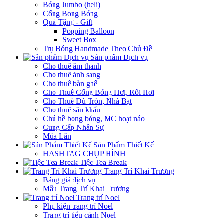
Bóng Jumbo (heli)
Cổng Bong Bóng
Quà Tặng - Gift
Popping Balloon
Sweet Box
Trụ Bóng Handmade Theo Chủ Đề
Sản phẩm Dịch vụ
Cho thuê âm thanh
Cho thuê ánh sáng
Cho thuê bàn ghế
Cho Thuê Cổng Bóng Hơi, Rối Hơi
Cho Thuê Dù Tròn, Nhà Bạt
Cho thuê sân khấu
Chú hề bong bóng, MC hoạt náo
Cung Cấp Nhân Sự
Múa Lân
Sản Phẩm Thiết Kế
HASHTAG CHỤP HÌNH
Tiệc Tea Break
Trang Trí Khai Trương
Bảng giá dịch vụ
Mẫu Trang Trí Khai Trương
Trang trí Noel
Phụ kiện trang trí Noel
Trang trí tiểu cảnh Noel