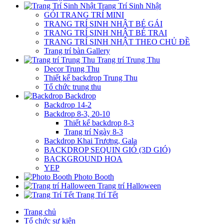
Trang Trí Sinh Nhật
GÓI TRANG TRÍ MINI
TRANG TRÍ SINH NHẬT BÉ GÁI
TRANG TRÍ SINH NHẬT BÉ TRAI
TRANG TRÍ SINH NHẬT THEO CHỦ ĐỀ
Trang trí bàn Gallery
Trang trí Trung Thu
Decor Trung Thu
Thiết kế backdrop Trung Thu
Tổ chức trung thu
Backdrop
Backdrop 14-2
Backdrop 8-3, 20-10
Thiết kế backdrop 8-3
Trang trí Ngày 8-3
Backdrop Khai Trương, Gala
BACKDROP SEQUIN GIÓ (3D GIÓ)
BACKGROUND HOA
YEP
Photo Booth
Trang trí Halloween
Trang Trí Tết
Trang chủ
Tổ chức sự kiện