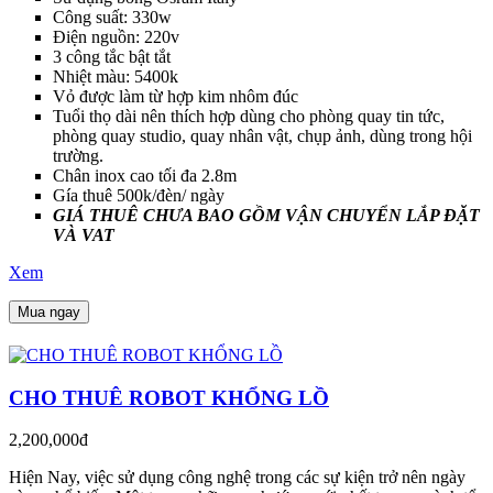
Công suất: 330w
Điện nguồn: 220v
3 công tắc bật tắt
Nhiệt màu: 5400k
Vỏ được làm từ hợp kim nhôm đúc
Tuổi thọ dài nên thích hợp dùng cho phòng quay tin tức,
phòng quay studio, quay nhân vật, chụp ảnh, dùng trong hội
trường.
Chân inox cao tối đa 2.8m
Gía thuê 500k/đèn/ ngày
GIÁ THUÊ CHƯA BAO GỒM VẬN CHUYỂN LẮP ĐẶT
VÀ VAT
Xem
Mua ngay
CHO THUÊ ROBOT KHỔNG LỒ
2,200,000đ
Hiện Nay, việc sử dụng công nghệ trong các sự kiện trở nên ngày