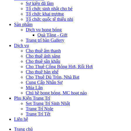
Sự kiện đã làm
Tổ chức sinh nhật cho bé
Tổ chức khai trương
Tổ chức quốc tế thiếu nhi
Sản phẩm
Dịch vụ bong bóng
Quà Tặng - Gift
Trang trí bàn Gallery
Dịch vụ
Cho thuê âm thanh
Cho thuê ánh sáng
Cho thuê sân khấu
Cho Thuê Cổng Bóng Hơi, Rối Hơi
Cho thuê bàn ghế
Cho Thuê Dù Tròn, Nhà Bạt
Cung Cấp Nhân Sự
Múa Lân
Chú hề bong bóng, MC hoạt náo
Phụ Kiện Trang Trí
Set Trang Trí Sinh Nhật
Trang Trí Nole
Trang Trí Tết
Liên hệ
Trang chủ