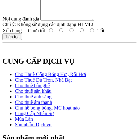
Nội dung đánh giá
Chú ý:
Không sử dụng các định dạng HTML!
Xếp hạng
Chưa tốt
Tốt
Tiếp tục
CUNG CẤP DỊCH VỤ
Cho Thuê Cổng Bóng Hơi, Rối Hơi
Cho Thuê Dù Tròn, Nhà Bạt
Cho thuê bàn ghế
Cho thuê sân khấu
Cho thuê ánh sáng
Cho thuê âm thanh
Chú hề bong bóng, MC hoạt náo
Cung Cấp Nhân Sự
Múa Lân
Sản phẩm Dịch vụ
Sản phẩm mới nhất