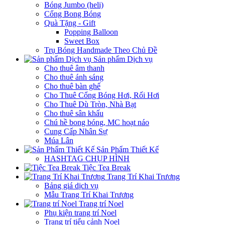
Bóng Jumbo (heli)
Cổng Bong Bóng
Quà Tặng - Gift
Popping Balloon
Sweet Box
Trụ Bóng Handmade Theo Chủ Đề
Sản phẩm Dịch vụ
Cho thuê âm thanh
Cho thuê ánh sáng
Cho thuê bàn ghế
Cho Thuê Cổng Bóng Hơi, Rối Hơi
Cho Thuê Dù Tròn, Nhà Bạt
Cho thuê sân khấu
Chú hề bong bóng, MC hoạt náo
Cung Cấp Nhân Sự
Múa Lân
Sản Phẩm Thiết Kế
HASHTAG CHỤP HÌNH
Tiệc Tea Break
Trang Trí Khai Trương
Bảng giá dịch vụ
Mẫu Trang Trí Khai Trương
Trang trí Noel
Phụ kiện trang trí Noel
Trang trí tiểu cảnh Noel