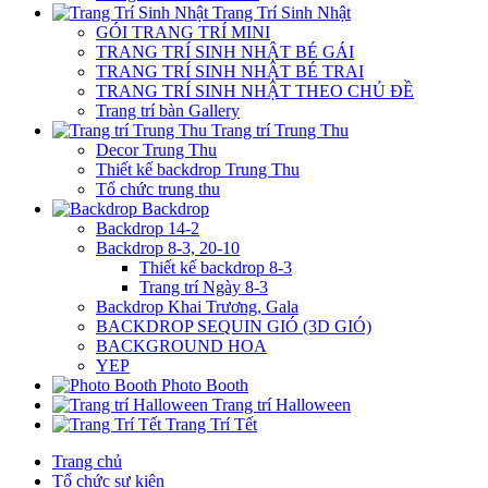
Trang Trí Sinh Nhật
GÓI TRANG TRÍ MINI
TRANG TRÍ SINH NHẬT BÉ GÁI
TRANG TRÍ SINH NHẬT BÉ TRAI
TRANG TRÍ SINH NHẬT THEO CHỦ ĐỀ
Trang trí bàn Gallery
Trang trí Trung Thu
Decor Trung Thu
Thiết kế backdrop Trung Thu
Tổ chức trung thu
Backdrop
Backdrop 14-2
Backdrop 8-3, 20-10
Thiết kế backdrop 8-3
Trang trí Ngày 8-3
Backdrop Khai Trương, Gala
BACKDROP SEQUIN GIÓ (3D GIÓ)
BACKGROUND HOA
YEP
Photo Booth
Trang trí Halloween
Trang Trí Tết
Trang chủ
Tổ chức sự kiện