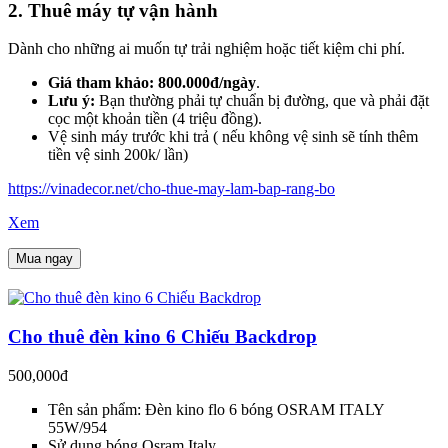
2. Thuê máy tự vận hành
Dành cho những ai muốn tự trải nghiệm hoặc tiết kiệm chi phí.
Giá tham khảo:
800.000đ/ngày
.
Lưu ý:
Bạn thường phải tự chuẩn bị đường, que và phải đặt
cọc một khoản tiền (4 triệu đồng).
Vệ sinh máy trước khi trả ( nếu không vệ sinh sẽ tính thêm
tiền vệ sinh 200k/ lần)
https://vinadecor.net/cho-thue-may-lam-bap-rang-bo
Xem
Mua ngay
Cho thuê đèn kino 6 Chiếu Backdrop
500,000đ
Tên sản phẩm: Đèn kino flo 6 bóng OSRAM ITALY
55W/954
Sử dụng bóng Osram Italy