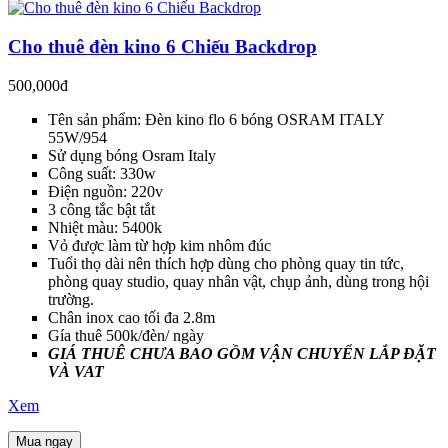
Cho thuê đèn kino 6 Chiếu Backdrop
500,000đ
Tên sản phẩm: Đèn kino flo 6 bóng OSRAM ITALY
55W/954
Sử dụng bóng Osram Italy
Công suất: 330w
Điện nguồn: 220v
3 công tắc bật tắt
Nhiệt màu: 5400k
Vỏ được làm từ hợp kim nhôm đúc
Tuổi thọ dài nên thích hợp dùng cho phòng quay tin tức,
phòng quay studio, quay nhân vật, chụp ảnh, dùng trong hội
trường.
Chân inox cao tối đa 2.8m
Gía thuê 500k/đèn/ ngày
GIÁ THUÊ CHƯA BAO GỒM VẬN CHUYỂN LẮP ĐẶT
VÀ VAT
Xem
Mua ngay