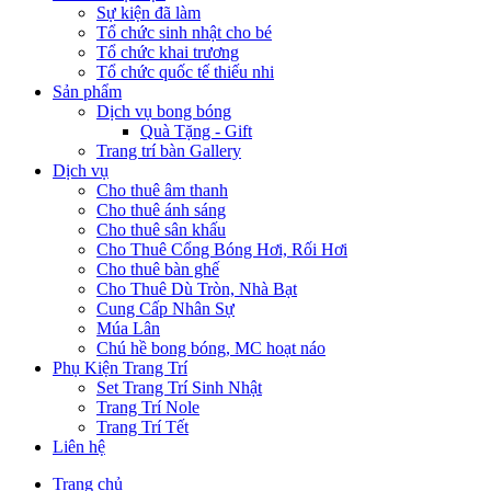
Sự kiện đã làm
Tổ chức sinh nhật cho bé
Tổ chức khai trương
Tổ chức quốc tế thiếu nhi
Sản phẩm
Dịch vụ bong bóng
Quà Tặng - Gift
Trang trí bàn Gallery
Dịch vụ
Cho thuê âm thanh
Cho thuê ánh sáng
Cho thuê sân khấu
Cho Thuê Cổng Bóng Hơi, Rối Hơi
Cho thuê bàn ghế
Cho Thuê Dù Tròn, Nhà Bạt
Cung Cấp Nhân Sự
Múa Lân
Chú hề bong bóng, MC hoạt náo
Phụ Kiện Trang Trí
Set Trang Trí Sinh Nhật
Trang Trí Nole
Trang Trí Tết
Liên hệ
Trang chủ