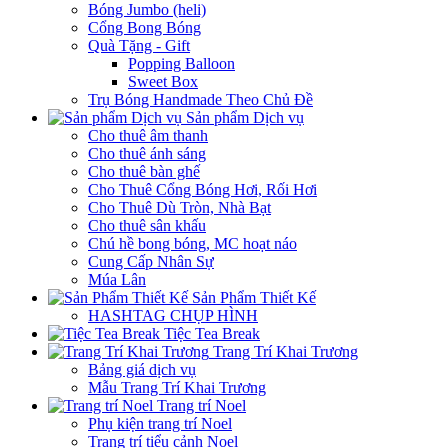
Bóng Jumbo (heli)
Cổng Bong Bóng
Quà Tặng - Gift
Popping Balloon
Sweet Box
Trụ Bóng Handmade Theo Chủ Đề
Sản phẩm Dịch vụ
Cho thuê âm thanh
Cho thuê ánh sáng
Cho thuê bàn ghế
Cho Thuê Cổng Bóng Hơi, Rối Hơi
Cho Thuê Dù Tròn, Nhà Bạt
Cho thuê sân khấu
Chú hề bong bóng, MC hoạt náo
Cung Cấp Nhân Sự
Múa Lân
Sản Phẩm Thiết Kế
HASHTAG CHỤP HÌNH
Tiệc Tea Break
Trang Trí Khai Trương
Bảng giá dịch vụ
Mẫu Trang Trí Khai Trương
Trang trí Noel
Phụ kiện trang trí Noel
Trang trí tiểu cảnh Noel