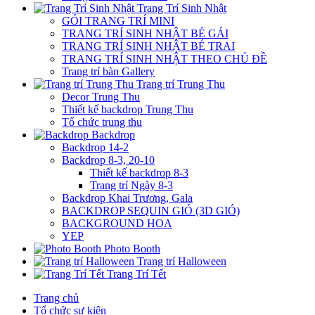
Trang Trí Sinh Nhật
GÓI TRANG TRÍ MINI
TRANG TRÍ SINH NHẬT BÉ GÁI
TRANG TRÍ SINH NHẬT BÉ TRAI
TRANG TRÍ SINH NHẬT THEO CHỦ ĐỀ
Trang trí bàn Gallery
Trang trí Trung Thu
Decor Trung Thu
Thiết kế backdrop Trung Thu
Tổ chức trung thu
Backdrop
Backdrop 14-2
Backdrop 8-3, 20-10
Thiết kế backdrop 8-3
Trang trí Ngày 8-3
Backdrop Khai Trương, Gala
BACKDROP SEQUIN GIÓ (3D GIÓ)
BACKGROUND HOA
YEP
Photo Booth
Trang trí Halloween
Trang Trí Tết
Trang chủ
Tổ chức sự kiện