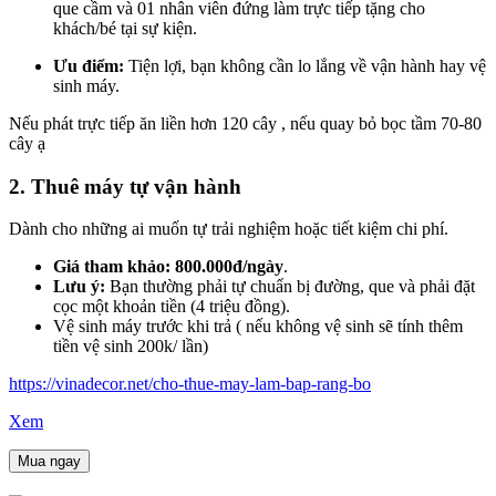
que cầm và 01 nhân viên đứng làm trực tiếp tặng cho
khách/bé tại sự kiện.
Ưu điểm:
Tiện lợi, bạn không cần lo lắng về vận hành hay vệ
sinh máy.
Nếu phát trực tiếp ăn liền hơn 120 cây , nếu quay bỏ bọc tầm 70-80
cây ạ
2. Thuê máy tự vận hành
Dành cho những ai muốn tự trải nghiệm hoặc tiết kiệm chi phí.
Giá tham khảo:
800.000đ/ngày
.
Lưu ý:
Bạn thường phải tự chuẩn bị đường, que và phải đặt
cọc một khoản tiền (4 triệu đồng).
Vệ sinh máy trước khi trả ( nếu không vệ sinh sẽ tính thêm
tiền vệ sinh 200k/ lần)
https://vinadecor.net/cho-thue-may-lam-bap-rang-bo
Xem
Mua ngay