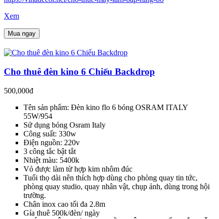
Xem
Mua ngay
Cho thuê đèn kino 6 Chiếu Backdrop
500,000đ
Tên sản phẩm: Đèn kino flo 6 bóng OSRAM ITALY
55W/954
Sử dụng bóng Osram Italy
Công suất: 330w
Điện nguồn: 220v
3 công tắc bật tắt
Nhiệt màu: 5400k
Vỏ được làm từ hợp kim nhôm đúc
Tuổi thọ dài nên thích hợp dùng cho phòng quay tin tức,
phòng quay studio, quay nhân vật, chụp ảnh, dùng trong hội
trường.
Chân inox cao tối đa 2.8m
Gía thuê 500k/đèn/ ngày