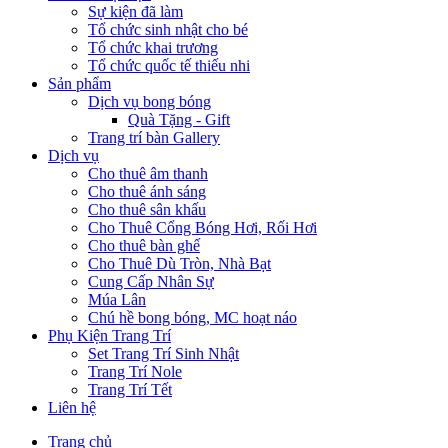
Sự kiện đã làm
Tổ chức sinh nhật cho bé
Tổ chức khai trương
Tổ chức quốc tế thiếu nhi
Sản phẩm
Dịch vụ bong bóng
Quà Tặng - Gift
Trang trí bàn Gallery
Dịch vụ
Cho thuê âm thanh
Cho thuê ánh sáng
Cho thuê sân khấu
Cho Thuê Cổng Bóng Hơi, Rối Hơi
Cho thuê bàn ghế
Cho Thuê Dù Tròn, Nhà Bạt
Cung Cấp Nhân Sự
Múa Lân
Chú hề bong bóng, MC hoạt náo
Phụ Kiện Trang Trí
Set Trang Trí Sinh Nhật
Trang Trí Nole
Trang Trí Tết
Liên hệ
Trang chủ