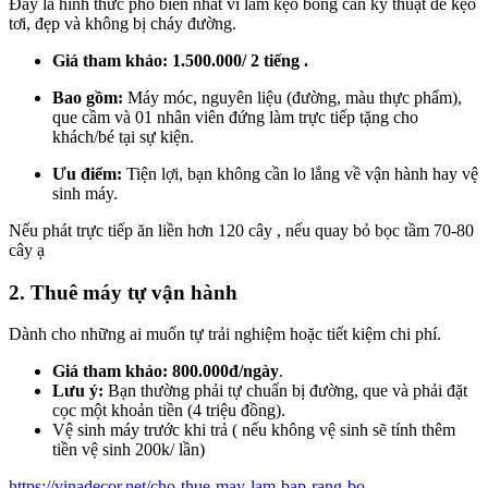
Đây là hình thức phổ biến nhất vì làm kẹo bông cần kỹ thuật để kẹo
tơi, đẹp và không bị cháy đường.
Giá tham khảo:
1.500.000/ 2 tiếng .
Bao gồm:
Máy móc, nguyên liệu (đường, màu thực phẩm),
que cầm và 01 nhân viên đứng làm trực tiếp tặng cho
khách/bé tại sự kiện.
Ưu điểm:
Tiện lợi, bạn không cần lo lắng về vận hành hay vệ
sinh máy.
Nếu phát trực tiếp ăn liền hơn 120 cây , nếu quay bỏ bọc tầm 70-80
cây ạ
2. Thuê máy tự vận hành
Dành cho những ai muốn tự trải nghiệm hoặc tiết kiệm chi phí.
Giá tham khảo:
800.000đ/ngày
.
Lưu ý:
Bạn thường phải tự chuẩn bị đường, que và phải đặt
cọc một khoản tiền (4 triệu đồng).
Vệ sinh máy trước khi trả ( nếu không vệ sinh sẽ tính thêm
tiền vệ sinh 200k/ lần)
https://vinadecor.net/cho-thue-may-lam-bap-rang-bo