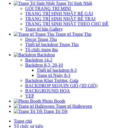
Trang Trí Sinh Nhật
GÓI TRANG TRÍ MINI
TRANG TRÍ SINH NHẬT BÉ GÁI
TRANG TRÍ SINH NHẬT BÉ TRAI
TRANG TRÍ SINH NHẬT THEO CHỦ ĐỀ
Trang trí bàn Gallery
Trang trí Trung Thu
Decor Trung Thu
Thiết kế backdrop Trung Thu
Tổ chức trung thu
Backdrop
Backdrop 14-2
Backdrop 8-3, 20-10
Thiết kế backdrop 8-3
Trang trí Ngày 8-3
Backdrop Khai Trương, Gala
BACKDROP SEQUIN GIÓ (3D GIÓ)
BACKGROUND HOA
YEP
Photo Booth
Trang trí Halloween
Trang Trí Tết
Trang chủ
Tổ chức sự kiện