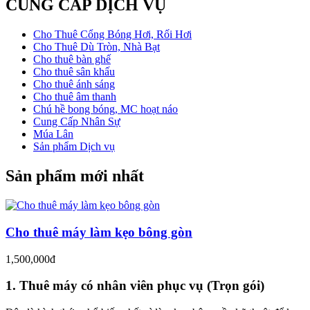
CUNG CẤP DỊCH VỤ
Cho Thuê Cổng Bóng Hơi, Rối Hơi
Cho Thuê Dù Tròn, Nhà Bạt
Cho thuê bàn ghế
Cho thuê sân khấu
Cho thuê ánh sáng
Cho thuê âm thanh
Chú hề bong bóng, MC hoạt náo
Cung Cấp Nhân Sự
Múa Lân
Sản phẩm Dịch vụ
Sản phẩm mới nhất
Cho thuê máy làm kẹo bông gòn
1,500,000đ
1. Thuê máy có nhân viên phục vụ (Trọn gói)