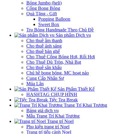
Bóng Jumbo (heli)
Cổng Bong Bóng
Quà Tặng - Gift
Popping Balloon
Sweet Box
Trụ Bóng Handmade Theo Chủ Đề
Sản phẩm Dịch vụ
Cho thuê âm thanh
Cho thuê ánh sáng
Cho thuê bàn ghế
Cho Thuê Cổng Bóng Hơi, Rối Hơi
Cho Thuê Dù Tròn, Nhà Bạt
Cho thuê sân khấu
Chú hề bong bóng, MC hoạt náo
Cung Cấp Nhân Sự
Múa Lân
Sản Phẩm Thiết Kế
HASHTAG CHỤP HÌNH
Tiệc Tea Break
Trang Trí Khai Trương
Bảng giá dịch vụ
Mẫu Trang Trí Khai Trương
Trang trí Noel
Phụ kiện trang trí Noel
Trang trí tiểu cảnh Noel