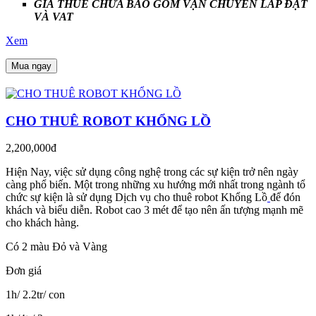
GIÁ THUÊ CHƯA BAO GỒM VẬN CHUYỂN LẮP ĐẶT
VÀ VAT
Xem
Mua ngay
CHO THUÊ ROBOT KHỔNG LỒ
2,200,000đ
Hiện Nay, việc sử dụng công nghệ trong các sự kiện trở nên ngày
càng phổ biến. Một trong những xu hướng mới nhất trong ngành tổ
chức sự kiện là sử dụng Dịch vụ cho thuê robot Khổng Lồ
để đón
khách và biểu diễn. Robot cao 3 mét để tạo nên ấn tượng mạnh mẽ
cho khách hàng.
Có 2 màu Đỏ và Vàng
Đơn giá
1h/ 2.2tr/ con