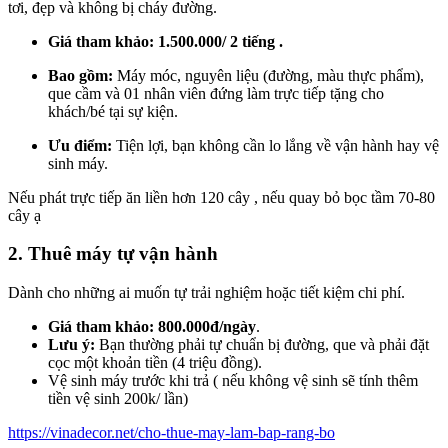
tơi, đẹp và không bị cháy đường.
Giá tham khảo:
1.500.000/ 2 tiếng .
Bao gồm:
Máy móc, nguyên liệu (đường, màu thực phẩm),
que cầm và 01 nhân viên đứng làm trực tiếp tặng cho
khách/bé tại sự kiện.
Ưu điểm:
Tiện lợi, bạn không cần lo lắng về vận hành hay vệ
sinh máy.
Nếu phát trực tiếp ăn liền hơn 120 cây , nếu quay bỏ bọc tầm 70-80
cây ạ
2. Thuê máy tự vận hành
Dành cho những ai muốn tự trải nghiệm hoặc tiết kiệm chi phí.
Giá tham khảo:
800.000đ/ngày
.
Lưu ý:
Bạn thường phải tự chuẩn bị đường, que và phải đặt
cọc một khoản tiền (4 triệu đồng).
Vệ sinh máy trước khi trả ( nếu không vệ sinh sẽ tính thêm
tiền vệ sinh 200k/ lần)
https://vinadecor.net/cho-thue-may-lam-bap-rang-bo