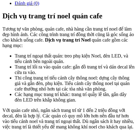
Đánh giá (0)
Dịch vụ trang trí noel quán cafe
Tương tự văn phòng, quán cafe, nhà hàng cần trang trí noel để làm
đẹp hình ảnh. Các công trình trang trí đồng thời cũng là góc sống ảo
cho khách uống cafe.
Dịch vụ trang trí Noel
quán cafe gồm các
hạng mục:
Trang trí ngoại thất quán: treo phụ kiện Noel, đèn LED, và
tiểu cảnh bên ngoài quán.
Trang trí lối ra vào quán cafe: gắn đồ trang trí và dán decal lên
cửa ra vào.
Thi công trang trí tiểu cảnh cây thông noel: dựng cây thông
giả và gắn đèn, phụ kiện. Tiểu cảnh cây thông noel tại quán
cafe thường nhỏ hơn tại các tòa nhà văn phòng.
Các hạng mục trang trí khác: trang trí quầy lễ tân, gắn dây
đèn LED trên khắp không gian.
Với quán cafe nhỏ, ngân sách trang trí từ 1 đến 2 triệu đồng với
decal, đèn là hợp lý. Các quán có quy mô lớn hơn nên đầu tư hơn
vào tiểu cảnh noel và trang trí ngoại thất. Dù ngân sách ít hay nhiều,
việc trang trí là thiết yếu để mang không khí noel cho khách qua lại.