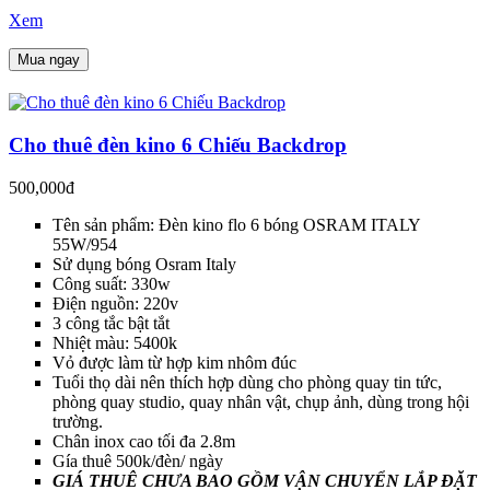
Xem
Mua ngay
Cho thuê đèn kino 6 Chiếu Backdrop
500,000đ
Tên sản phẩm: Đèn kino flo 6 bóng OSRAM ITALY
55W/954
Sử dụng bóng Osram Italy
Công suất: 330w
Điện nguồn: 220v
3 công tắc bật tắt
Nhiệt màu: 5400k
Vỏ được làm từ hợp kim nhôm đúc
Tuổi thọ dài nên thích hợp dùng cho phòng quay tin tức,
phòng quay studio, quay nhân vật, chụp ảnh, dùng trong hội
trường.
Chân inox cao tối đa 2.8m
Gía thuê 500k/đèn/ ngày
GIÁ THUÊ CHƯA BAO GỒM VẬN CHUYỂN LẮP ĐẶT