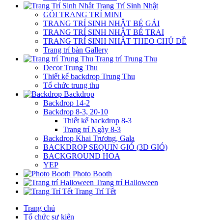
Trang Trí Sinh Nhật
GÓI TRANG TRÍ MINI
TRANG TRÍ SINH NHẬT BÉ GÁI
TRANG TRÍ SINH NHẬT BÉ TRAI
TRANG TRÍ SINH NHẬT THEO CHỦ ĐỀ
Trang trí bàn Gallery
Trang trí Trung Thu
Decor Trung Thu
Thiết kế backdrop Trung Thu
Tổ chức trung thu
Backdrop
Backdrop 14-2
Backdrop 8-3, 20-10
Thiết kế backdrop 8-3
Trang trí Ngày 8-3
Backdrop Khai Trương, Gala
BACKDROP SEQUIN GIÓ (3D GIÓ)
BACKGROUND HOA
YEP
Photo Booth
Trang trí Halloween
Trang Trí Tết
Trang chủ
Tổ chức sự kiện