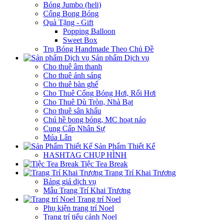
Bóng Jumbo (heli)
Cổng Bong Bóng
Quà Tặng - Gift
Popping Balloon
Sweet Box
Trụ Bóng Handmade Theo Chủ Đề
Sản phẩm Dịch vụ
Cho thuê âm thanh
Cho thuê ánh sáng
Cho thuê bàn ghế
Cho Thuê Cổng Bóng Hơi, Rối Hơi
Cho Thuê Dù Tròn, Nhà Bạt
Cho thuê sân khấu
Chú hề bong bóng, MC hoạt náo
Cung Cấp Nhân Sự
Múa Lân
Sản Phẩm Thiết Kế
HASHTAG CHỤP HÌNH
Tiệc Tea Break
Trang Trí Khai Trương
Bảng giá dịch vụ
Mẫu Trang Trí Khai Trương
Trang trí Noel
Phụ kiện trang trí Noel
Trang trí tiểu cảnh Noel