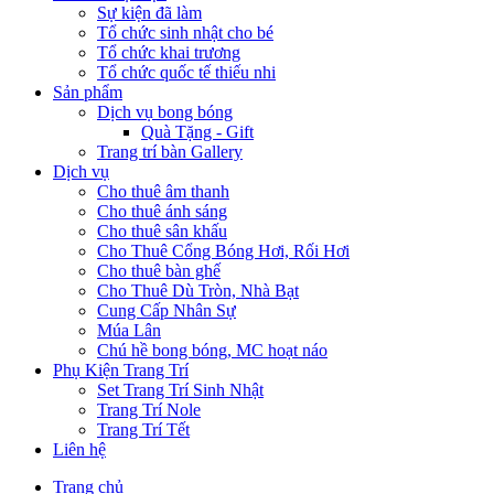
Sự kiện đã làm
Tổ chức sinh nhật cho bé
Tổ chức khai trương
Tổ chức quốc tế thiếu nhi
Sản phẩm
Dịch vụ bong bóng
Quà Tặng - Gift
Trang trí bàn Gallery
Dịch vụ
Cho thuê âm thanh
Cho thuê ánh sáng
Cho thuê sân khấu
Cho Thuê Cổng Bóng Hơi, Rối Hơi
Cho thuê bàn ghế
Cho Thuê Dù Tròn, Nhà Bạt
Cung Cấp Nhân Sự
Múa Lân
Chú hề bong bóng, MC hoạt náo
Phụ Kiện Trang Trí
Set Trang Trí Sinh Nhật
Trang Trí Nole
Trang Trí Tết
Liên hệ
Trang chủ