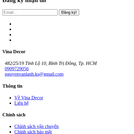
Đăng ký nhận tin
Đăng ký!
Vina Decor
482/25/19 Tỉnh Lộ 10, Bình Trị Đông, Tp. HCM
0909729056
nguyenvanlanh.ks@gmail.com
Thông tin
Về Vina Decor
Liên hệ
Chính sách
Chính sách vận chuyển
Chính sách bảo mật