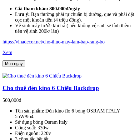
Giá tham khảo:
800.000đ/ngày
.
Lưu ý:
Bạn thường phải tự chuẩn bị đường, que và phải đặt
cọc một khoản tiền (4 triệu đồng).
Vệ sinh máy trước khi trả ( nếu không vệ sinh sẽ tính thêm
tiền vệ sinh 200k/ lần)
https://vinadecor.net/cho-thue-may-lam-bap-rang-bo
Xem
Mua ngay
Cho thuê đèn kino 6 Chiếu Backdrop
500,000đ
Tên sản phẩm: Đèn kino flo 6 bóng OSRAM ITALY
55W/954
Sử dụng bóng Osram Italy
Công suất: 330w
Điện nguồn: 220v
3 công tắc bật tắt