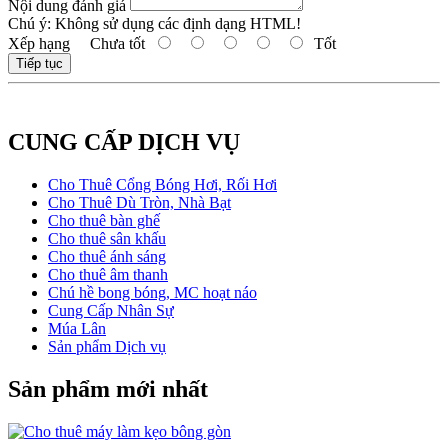
Nội dung đánh giá
Chú ý:
Không sử dụng các định dạng HTML!
Xếp hạng
Chưa tốt
Tốt
Tiếp tục
CUNG CẤP DỊCH VỤ
Cho Thuê Cổng Bóng Hơi, Rối Hơi
Cho Thuê Dù Tròn, Nhà Bạt
Cho thuê bàn ghế
Cho thuê sân khấu
Cho thuê ánh sáng
Cho thuê âm thanh
Chú hề bong bóng, MC hoạt náo
Cung Cấp Nhân Sự
Múa Lân
Sản phẩm Dịch vụ
Sản phẩm mới nhất