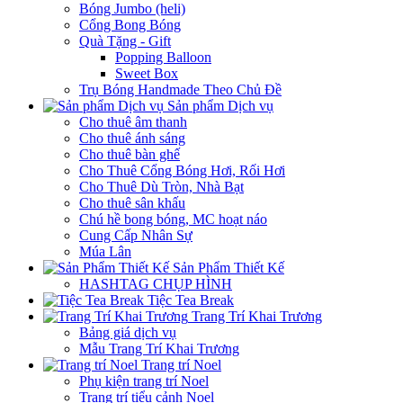
Bóng Jumbo (heli)
Cổng Bong Bóng
Quà Tặng - Gift
Popping Balloon
Sweet Box
Trụ Bóng Handmade Theo Chủ Đề
Sản phẩm Dịch vụ
Cho thuê âm thanh
Cho thuê ánh sáng
Cho thuê bàn ghế
Cho Thuê Cổng Bóng Hơi, Rối Hơi
Cho Thuê Dù Tròn, Nhà Bạt
Cho thuê sân khấu
Chú hề bong bóng, MC hoạt náo
Cung Cấp Nhân Sự
Múa Lân
Sản Phẩm Thiết Kế
HASHTAG CHỤP HÌNH
Tiệc Tea Break
Trang Trí Khai Trương
Bảng giá dịch vụ
Mẫu Trang Trí Khai Trương
Trang trí Noel
Phụ kiện trang trí Noel
Trang trí tiểu cảnh Noel