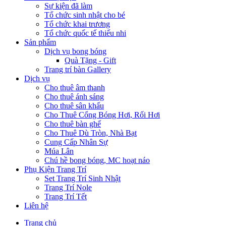
Sự kiện đã làm
Tổ chức sinh nhật cho bé
Tổ chức khai trương
Tổ chức quốc tế thiếu nhi
Sản phẩm
Dịch vụ bong bóng
Quà Tặng - Gift
Trang trí bàn Gallery
Dịch vụ
Cho thuê âm thanh
Cho thuê ánh sáng
Cho thuê sân khấu
Cho Thuê Cổng Bóng Hơi, Rối Hơi
Cho thuê bàn ghế
Cho Thuê Dù Tròn, Nhà Bạt
Cung Cấp Nhân Sự
Múa Lân
Chú hề bong bóng, MC hoạt náo
Phụ Kiện Trang Trí
Set Trang Trí Sinh Nhật
Trang Trí Nole
Trang Trí Tết
Liên hệ
Trang chủ