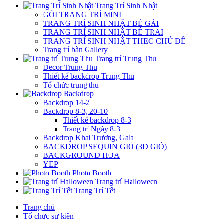
Trang Trí Sinh Nhật
GÓI TRANG TRÍ MINI
TRANG TRÍ SINH NHẬT BÉ GÁI
TRANG TRÍ SINH NHẬT BÉ TRAI
TRANG TRÍ SINH NHẬT THEO CHỦ ĐỀ
Trang trí bàn Gallery
Trang trí Trung Thu
Decor Trung Thu
Thiết kế backdrop Trung Thu
Tổ chức trung thu
Backdrop
Backdrop 14-2
Backdrop 8-3, 20-10
Thiết kế backdrop 8-3
Trang trí Ngày 8-3
Backdrop Khai Trương, Gala
BACKDROP SEQUIN GIÓ (3D GIÓ)
BACKGROUND HOA
YEP
Photo Booth
Trang trí Halloween
Trang Trí Tết
Trang chủ
Tổ chức sự kiện